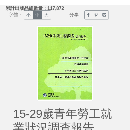
:::
累計出版品總數量：117,872
字體：
分享：
臉書分享(另開新視窗)
噗浪分享(另開新視
Line分享(另
小
中
大
15-29歲青年勞工就
業狀況調查報告