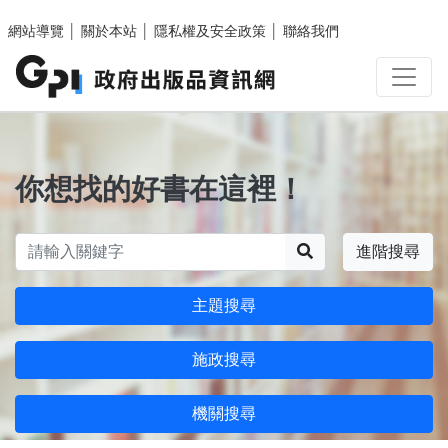
跳至主要內容區塊
網站導覽
│
關於本站
│
隱私權及安全政策
│
聯絡我們
你想找的好書在這裡！
搜尋
進階搜尋
主題搜尋
施政搜尋
機關搜尋