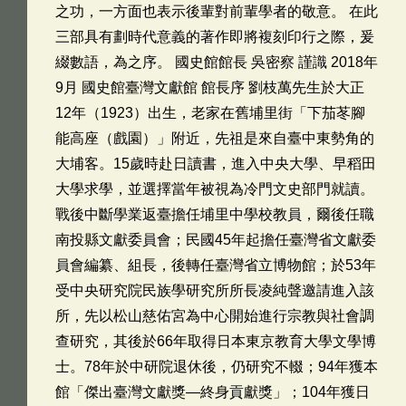
之功，一方面也表示後輩對前輩學者的敬意。 在此
三部具有劃時代意義的著作即將複刻印行之際，爰
綴數語，為之序。 國史館館長 吳密察 謹識 2018年
9月 國史館臺灣文獻館 館長序 劉枝萬先生於大正
12年（1923）出生，老家在舊埔里街「下茄苳腳
能高座（戲園）」附近，先祖是來自臺中東勢角的
大埔客。15歲時赴日讀書，進入中央大學、早稻田
大學求學，並選擇當年被視為冷門文史部門就讀。
戰後中斷學業返臺擔任埔里中學校教員，爾後任職
南投縣文獻委員會；民國45年起擔任臺灣省文獻委
員會編纂、組長，後轉任臺灣省立博物館；於53年
受中央研究院民族學研究所所長凌純聲邀請進入該
所，先以松山慈佑宮為中心開始進行宗教與社會調
查研究，其後於66年取得日本東京教育大學文學博
士。78年於中研院退休後，仍研究不輟；94年獲本
館「傑出臺灣文獻獎—終身貢獻獎」；104年獲日