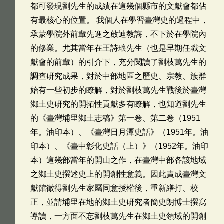
都可發現劉先生的成績在這幾個縣市的文獻會都佔
有最核心的位置。 我個人在學習臺灣史的過程中，
承蒙學院外前輩先進之啟迪教誨，不下於在學院內
的修業。尤其當年在王詩琅先生（也是早期任職文
獻會的前輩）的引介下，充分閱讀了劉枝萬先生的
調查研究成果，對於中部地區之歷史、宗教、族群
始有一些初步的瞭解，對於劉枝萬先生戰後於臺灣
鄉土史研究的開拓性貢獻多有瞭解，也知道劉先生
的《臺灣埔里鄉土志稿》第一卷、第二卷（1951
年。油印本）、《臺灣日月潭史話》（1951年。油
印本）、《臺中彰化史話（上）》（1952年。油印
本）這幾部當年的開山之作，在臺灣中部各該地域
之鄉土史撰述史上的開創性意義。因此責成臺灣文
獻館徵得劉先生家屬同意授權後，重新繕打、校
正，並請埔里在地的鄉土史研究者簡史朗博士撰寫
導讀，一方面不忘劉枝萬先生在鄉土史領域的開創