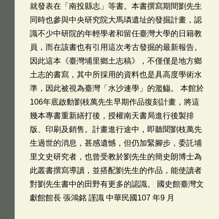
就發表在「南投縣志」等書。本書撰寫期間劉先生
同時也參與中央研究院大馬璘遺址的發掘計畫，認
識不少中研院的年輕學者和留任臺灣大學的日籍教
員，而在該書也有引用這次考古發掘的最新報告。
因此這本《臺灣埔里鄉土志稿》，不僅僅是地方鄉
土志的書寫，其中所採用的資料也是具高度學術水
準，因此被視為臺灣「水沙連學」的濫觴。 本館於
106年底啟動劉枝萬先生早期作品復刻計畫，將這
幾本專書重新繕打後，授權南天書局進行後製排
版、印刷及銷售。計畫進行途中，即聽聞劉枝萬先
生過世的消息，甚感遺憾，但仍加緊腳步，委託埔
里文史研究者，也曾受教於劉先生的簡史朗博士為
此叢書撰寫導讀，並搭配劉先生的作品，能使讀者
對劉先生書中的田野有更多的認識。 國史館臺灣文
獻館館長 張鴻銘 謹識 中華民國107 年9 月