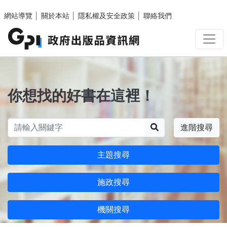
跳至主要內容區塊
網站導覽
│
關於本站
│
隱私權及安全政策
│
聯絡我們
你想找的好書在這裡！
搜尋
進階搜尋
主題搜尋
施政搜尋
機關搜尋