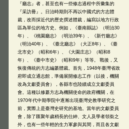
『廳志』者，甚至也有一些修志過程中所彙集的
『采訪冊』。日治時期則不再以中國式的方志體
裁，改而採近代的歷史撰述體裁，編寫以地方行政
區為單位的地方史。例如，《臺南縣誌》（明治30
年）、《桃園廳志》（明治39年）、《新竹廳志》
（明治40年）、《臺北廳志》（大正8年）、《臺
北市史》（昭和6年）、《大園庄志》（昭和8
年）、《臺中市史》（昭和9年）等等。 戰後，又
恢復傳統的方志編纂體裁。首先，1948年臺灣省政
府即成立通志館，準備展開修志工作（以後，機關
改為文獻委員會），各縣市也陸續成立文獻委員
會。這種以修纂方志為機關使命的政府機關，在
1970年代中期學院中逐漸出現臺灣史教學研究之
前，實際上是臺灣史研究的基地。當年的文獻委員
會，除了匯聚年歲稍長的仕紳、文人及學者領銜之
外，也有一些年輕的生力軍參與其間，而且各文獻