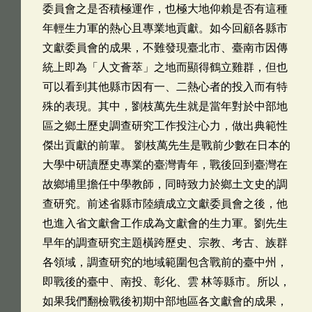
委員會之是否積極運作，也極大地仰賴是否有這種
年輕生力軍的熱心且專業地貢獻。如今回顧各縣市
文獻委員會的成果，不難發現臺北市、臺南市因傳
統上即為「人文薈萃」之地而顯得鶴立雞群，但也
可以看到其他縣市因有一、二熱心者的投入而有特
殊的表現。其中，劉枝萬先生就是當年對於中部地
區之鄉土歷史調查研究工作投注心力，做出典範性
傑出貢獻的前輩。 劉枝萬先生是戰前少數在日本的
大學中研讀歷史專業的臺灣青年，戰後回到臺灣在
故鄉埔里擔任中學教師，同時致力於鄉土文史的調
查研究。前述省縣市陸續成立文獻委員會之後，他
也進入省文獻會工作成為文獻會的生力軍。劉先生
早年的調查研究主題橫跨歷史、宗教、考古、族群
各領域，調查研究的地域範圍包含戰前的臺中州，
即戰後的臺中、南投、彰化、雲 林等縣市。所以，
如果我們翻檢戰後初期中部地區各文獻會的成果，