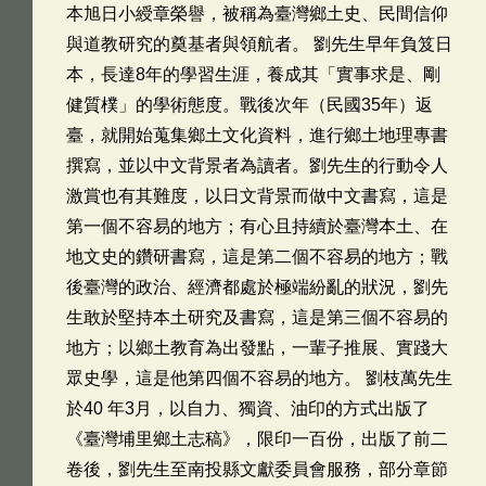
本旭日小綬章榮譽，被稱為臺灣鄉土史、民間信仰
與道教研究的奠基者與領航者。 劉先生早年負笈日
本，長達8年的學習生涯，養成其「實事求是、剛
健質樸」的學術態度。戰後次年（民國35年）返
臺，就開始蒐集鄉土文化資料，進行鄉土地理專書
撰寫，並以中文背景者為讀者。劉先生的行動令人
激賞也有其難度，以日文背景而做中文書寫，這是
第一個不容易的地方；有心且持續於臺灣本土、在
地文史的鑽研書寫，這是第二個不容易的地方；戰
後臺灣的政治、經濟都處於極端紛亂的狀況，劉先
生敢於堅持本土研究及書寫，這是第三個不容易的
地方；以鄉土教育為出發點，一輩子推展、實踐大
眾史學，這是他第四個不容易的地方。 劉枝萬先生
於40 年3月，以自力、獨資、油印的方式出版了
《臺灣埔里鄉土志稿》，限印一百份，出版了前二
卷後，劉先生至南投縣文獻委員會服務，部分章節