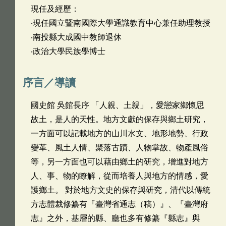
現任及經歷：
‧現任國立暨南國際大學通識教育中心兼任助理教授
‧南投縣大成國中教師退休
‧政治大學民族學博士
序言／導讀
國史館 吳館長序 「人親、土親」，愛戀家鄉懷思
故土，是人的天性。地方文獻的保存與鄉土研究，
一方面可以記載地方的山川水文、地形地勢、行政
變革、風土人情、聚落古蹟、人物掌故、物產風俗
等，另一方面也可以藉由鄉土的研究，增進對地方
人、事、物的瞭解，從而培養人與地方的情感，愛
護鄉土。 對於地方文史的保存與研究，清代以傳統
方志體裁修纂有『臺灣省通志（稿）』、『臺灣府
志』之外，基層的縣、廳也多有修纂『縣志』與