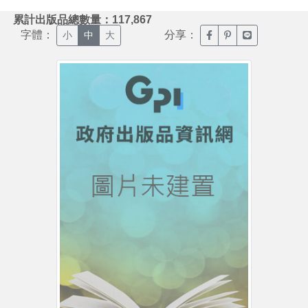
:::
累計出版品總數量：117,867
字體：
分享：
臉書分享(另開新視窗)
噗浪分享(另開新視
Line分享(另
小
中
大