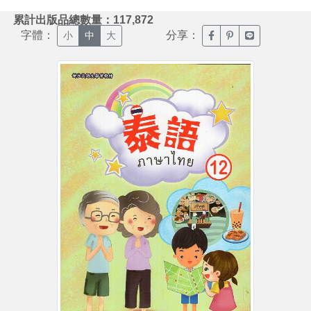
:::
累計出版品總數量：117,872
字體：
分享：
臉書分享(另開新視窗)
噗浪分享(另開新視
Line分享(另
小
中
大