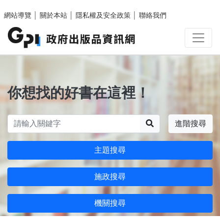
跳至主要內容區塊
網站導覽
│
關於本站
│
隱私權及安全政策
│
聯絡我們
你想找的好書在這裡！
搜尋
進階搜尋
主題搜尋
施政搜尋
機關搜尋