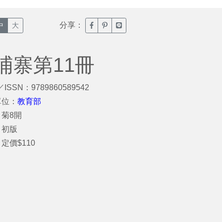
分享：
臉書分享(另開新視窗)
噗浪分享(另開新視窗)
Line分享(另開新視窗)
中
大
埔寨第11冊
／ISSN：9789860589542
單位：
教育部
菊8開
：初版
定價$110