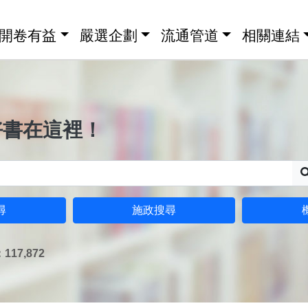
開卷有益
嚴選企劃
流通管道
相關連結
好書在這裡！
尋
施政搜尋
17,872