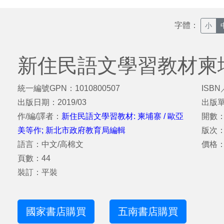
字體：
小
新住民語文學習教材柬
統一編號GPN：1010800507
ISBN
出版日期：2019/03
出版
作/編/譯者：
新住民語文學習教材: 柬埔寨 / 歐亞
開數：
美等作; 新北市政府教育局編輯
版次
語言：中文/高棉文
價格：
頁數：44
裝訂：平裝
國家書店購買
五南書店購買