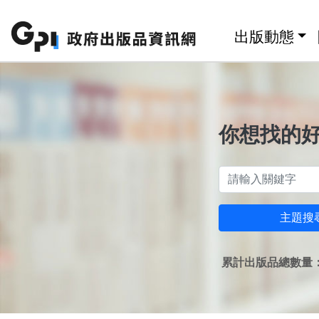
跳至主要內容區塊
:::
出版動態
你想找的
主題搜
累計出版品總數量：1