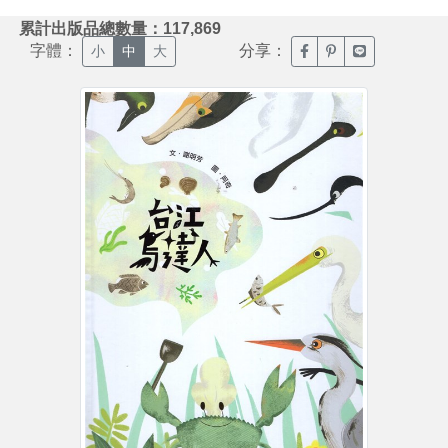
:::
累計出版品總數量：117,869
字體：
分享：
臉書分享(另開新視窗)
噗浪分享(另開新視
Line分享(另
小
中
大