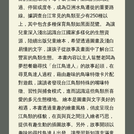
過、停留或度冬，成為亞洲水鳥遷徙的重要路
線。據調查台江常見的鳥類至少有250種以
上，其中包含多種保育鳥類如黑面琵鷺。 為讓
兒童深入淺出認識台江國家多樣化的生態資
源，陸續出版兒童繪本，希望透過圖畫及淺白
易懂的文字，讓孩子從故事及畫面中了解台江
豐富的鳥類生態。 本書內容以主人翁蟹老闆為
夢想餐廳尋找「台江鳥達人」的故事起頭，在
尋覓鳥達人過程，藉由趣味的鳥喙特徵卡片配
對遊戲，讓讀者發現台江鳥類特殊的嘴喙特
徵、習性與捕食模式，進而認識這些鳥類所喜
愛的多元生態棲地。 繪本是圖畫與文字美好的
相遇，本書透過童趣的繪畫風格，俏皮呈現台
江鳥類的樣貌，在頁與頁之間注入繪者巧思，
提供有趣生動的插圖故事。另外，故事開頭以
趣味的尋找鳥達人出發，讓學習新知識充滿童