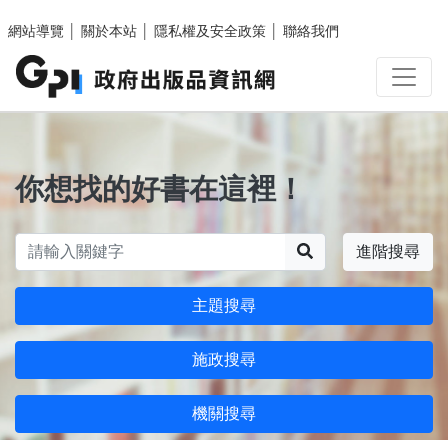
跳至主要內容區塊
網站導覽
│
關於本站
│
隱私權及安全政策
│
聯絡我們
你想找的好書在這裡！
搜尋
進階搜尋
主題搜尋
施政搜尋
機關搜尋