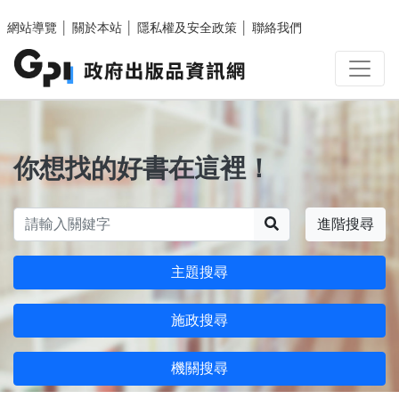
跳至主要內容區塊
網站導覽
│
關於本站
│
隱私權及安全政策
│
聯絡我們
你想找的好書在這裡！
搜尋
進階搜尋
主題搜尋
施政搜尋
機關搜尋