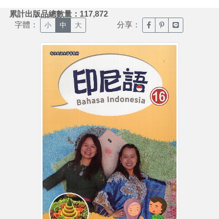
:::
累計出版品總數量：117,872
字體：
分享：
臉書分享(另開新視窗)
噗浪分享(另開新視
Line分享(另
小
中
大