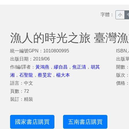
字體：
小
漁人的時光之旅 臺灣
統一編號GPN：1010800995
ISBN
出版日期：2019/06
出版
作/編/譯者：
黃鴻燕
，
繆自昌
，
焦正清
，
胡其
開數：
湘
，
石聖龍
，
蔡旻宏
，
楊大本
版次
語言：中文
價格：
頁數：72
裝訂：精裝
國家書店購買
五南書店購買