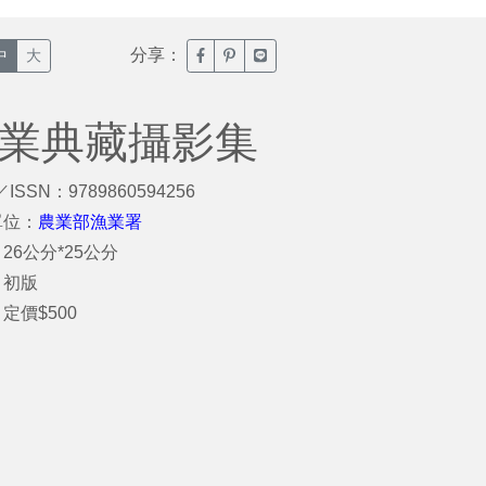
分享：
臉書分享(另開新視窗)
噗浪分享(另開新視窗)
Line分享(另開新視窗)
中
大
漁業典藏攝影集
／ISSN：9789860594256
單位：
農業部漁業署
26公分*25公分
：初版
定價$500