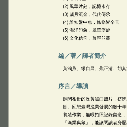
(2) 風華片刻，記憶永存
(3) 歲月流金，代代傳承
(4) 誰知盤中魚，條條皆辛苦
(5) 海洋印象，風華旖旎
(6) 文化信仰，兼容並蓄
編／著／譯者簡介
黃鴻燕、繆自昌、焦正清、胡其
序言／導讀
翻閱相冊的泛黃黑白照片，彷彿
斷。回想臺灣漁業發展的數十年
養殖作業，無暇拍照記錄留念，
「漁業典藏」，能讓閱讀者身歷