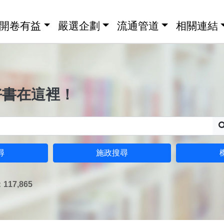
開卷有益
嚴選企劃
流通管道
相關連結
好書在這裡！
尋
施政搜尋
17,865