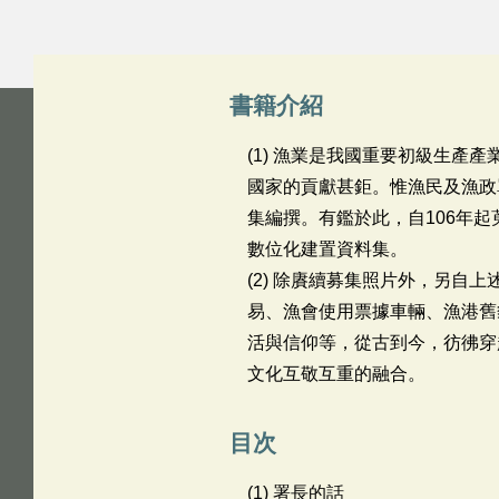
書籍介紹
(1) 漁業是我國重要初級生
國家的貢獻甚鉅。惟漁民及漁政
集編撰。有鑑於此，自106年起
數位化建置資料集。
(2) 除賡續募集照片外，另自
易、漁會使用票據車輛、漁港舊
活與信仰等，從古到今，彷彿穿
文化互敬互重的融合。
目次
(1) 署長的話