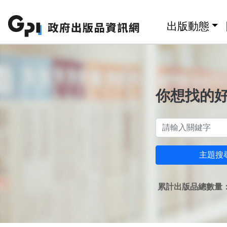
跳至主要內容區塊
:::
出版動態
你想找的
主題搜
累計出版品總數量：1