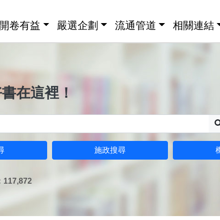
開卷有益
嚴選企劃
流通管道
相關連結
好書在這裡！
尋
施政搜尋
17,872