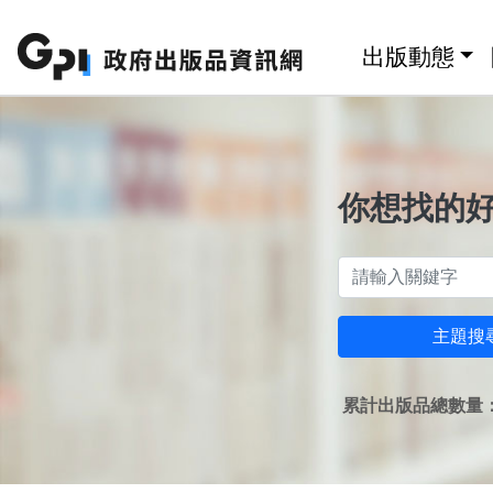
跳至主要內容區塊
:::
出版動態
你想找的
主題搜
累計出版品總數量：1