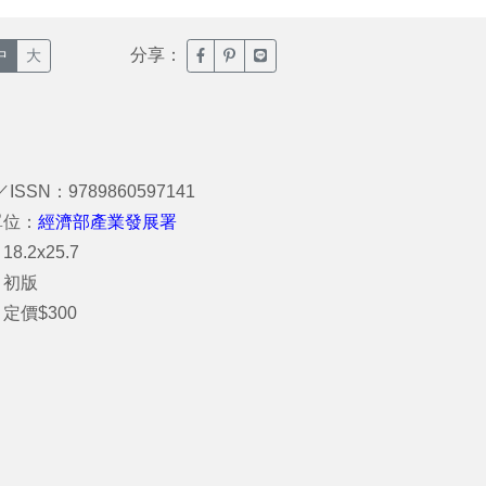
分享：
臉書分享(另開新視窗)
噗浪分享(另開新視窗)
Line分享(另開新視窗)
中
大
／ISSN：9789860597141
單位：
經濟部產業發展署
8.2x25.7
：初版
定價$300