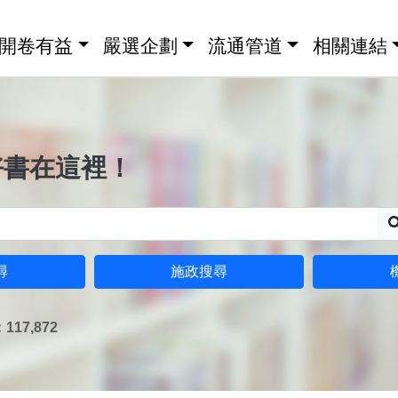
開卷有益
嚴選企劃
流通管道
相關連結
好書在這裡！
尋
施政搜尋
17,872