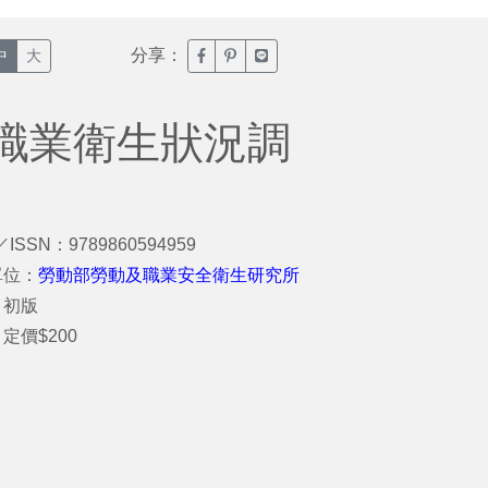
分享：
臉書分享(另開新視窗)
噗浪分享(另開新視窗)
Line分享(另開新視窗)
中
大
職業衛生狀況調
／ISSN：9789860594959
單位：
勞動部勞動及職業安全衛生研究所
：初版
定價$200