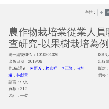
字體：
小
農作物栽培業從業人員
查研究-以果樹栽培為例
統一編號GPN：1010801326
ISBN
出版日期：2019/06
出版
作/編/譯者：
何雨芳
，
賴嘉祥
，
李正隆
，
莊坤
版次
遠
，
林獻章
價格：
語言：中文
頁數：212
裝訂：平裝