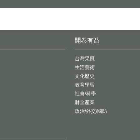
開卷有益
台灣采風
生活藝術
文化歷史
教育學習
社會/科學
財金產業
政治/外交/國防