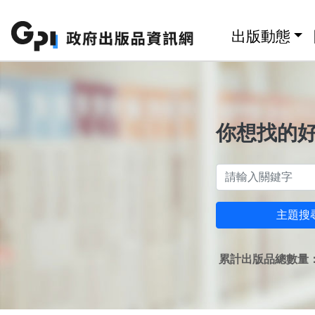
跳至主要內容區塊
:::
出版動態
你想找的
主題搜
累計出版品總數量：1