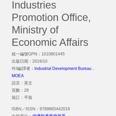
Industries
Promotion Office,
Ministry of
Economic Affairs
統一編號GPN：1010801445
出版日期：2019/10
作/編/譯者：
Industrial Development Bureau
，
MOEA
語言：英文
頁數：28
裝訂：平裝
ISBN／ISSN：9789865442019