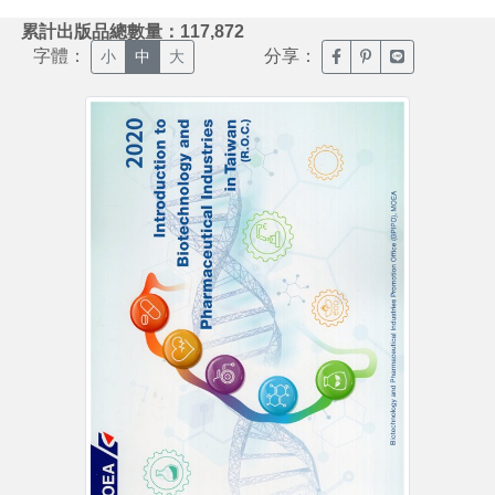
:::
累計出版品總數量：117,872
字體：
分享：
臉書分享(另開新視窗)
噗浪分享(另開新視
Line分享(另
小
中
大