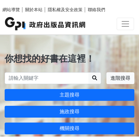
跳至主要內容區塊
網站導覽
│
關於本站
│
隱私權及安全政策
│
聯絡我們
你想找的好書在這裡！
搜尋
進階搜尋
主題搜尋
施政搜尋
機關搜尋