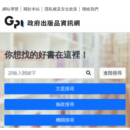
跳至主要內容區塊
網站導覽
│
關於本站
│
隱私權及安全政策
│
聯絡我們
你想找的好書在這裡！
搜尋
進階搜尋
主題搜尋
施政搜尋
機關搜尋