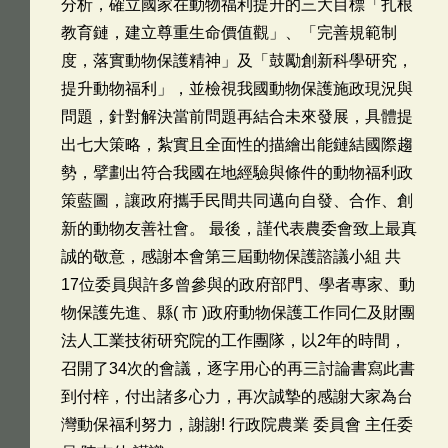
分析，確立國家在動物福利提升的三大目標「扎根
教育鏈，建立尊重生命價值觀」、「完善規範制
度，落實動物保護精神」及「鼓勵創新科學研究，
提升動物福利」，並檢視我國動物保護施政現況與
問題，針對解決當前問題再結合未來發展，具體提
出七大策略，紮實且全面性的描繪出能鏈結國際趨
勢，擘劃出符合我國在地經驗與條件的動物福利政
策藍圖，讓政府攜手民間共同邁向自發、合作、創
新的動物友善社會。 最後，謹代表農委會致上最真
誠的敬意，感謝本會第三屆動物保護諮議小組 共
17位委員與許多曾參與的政府部門、學者專家、動
物保護先進、縣( 市 )政府動物保護工作同仁及財團
法人工業技術研究院的工作團隊，以2年的時間，
召開了34次的會議，逐字用心的再三討論書寫此書
到付梓，付出諸多心力，再次誠摯的感謝大家為台
灣動保福利努力，謝謝! 行政院農業 委員會 主任委