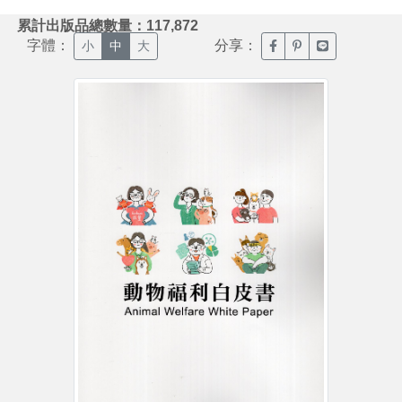
:::
累計出版品總數量：117,872
字體：
分享：
臉書分享(另開新視窗)
噗浪分享(另開新視
Line分享(另
小
中
大