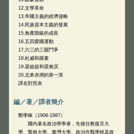
12.文學革命
13.帝國主義的經濟侵略
14.民族資本主義的發展
15.無產階級的成長
16.五四愛國運動
17.六三的三罷鬥爭
18.杜威和羅素
19.梁啟超和梁漱溟
20.北來赤潮的第一浪
譯名對照表
編／著／譯者簡介
鄭學稼（1906-1987）
國內著名政治學學者，先後任教復旦大
學、暨南大學、臺灣大學、政治作戰學校及政