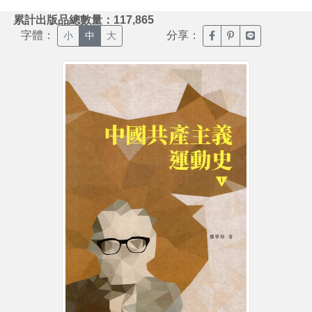
:::
累計出版品總數量：117,865
字體：
分享：
臉書分享(另開新視窗)
噗浪分享(另開新視
Line分享(另
小
中
大