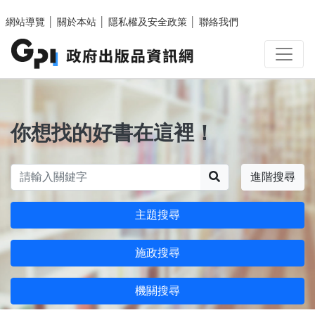
跳至主要內容區塊
網站導覽
│
關於本站
│
隱私權及安全政策
│
聯絡我們
你想找的好書在這裡！
搜尋
進階搜尋
主題搜尋
施政搜尋
機關搜尋