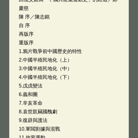
慶慈
陳 序／陳志銘
自 序
再版序
重版序
1.鴉片戰爭前中國歷史的特性
2.中國半殖民地化（上）
3.中國半殖民地化（中）
4.中國半殖民地化（下）
5.戊戌變法
6.義和團
7.辛亥革命
8.袁世凱竊國醜劇
9.復辟與護法
10.軍閥割據與混戰
11.啟蒙運動