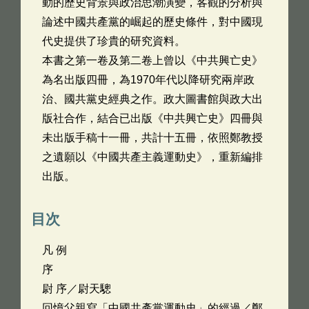
動的歷史背景與政治思潮演變，客觀的分析與
論述中國共產黨的崛起的歷史條件，對中國現
代史提供了珍貴的研究資料。
本書之第一卷及第二卷上曾以《中共興亡史》
為名出版四冊，為1970年代以降研究兩岸政
治、國共黨史經典之作。政大圖書館與政大出
版社合作，結合已出版《中共興亡史》四冊與
未出版手稿十一冊，共計十五冊，依照鄭教授
之遺願以《中國共產主義運動史》，重新編排
出版。
目次
凡 例
序
尉 序／尉天驄
回憶父親寫「中國共產黨運動史」的經過／鄭