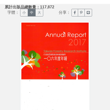
:::
累計出版品總數量：117,872
字體：
分享：
臉書分享(另開新視窗)
噗浪分享(另開新視
Line分享(另
小
中
大