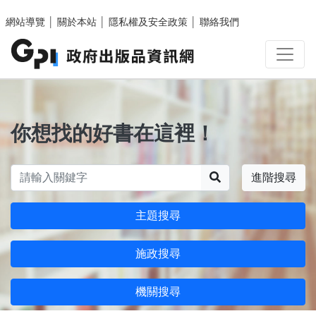
跳至主要內容區塊
網站導覽
│
關於本站
│
隱私權及安全政策
│
聯絡我們
你想找的好書在這裡！
搜尋
進階搜尋
主題搜尋
施政搜尋
機關搜尋