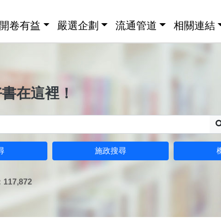
開卷有益
嚴選企劃
流通管道
相關連結
好書在這裡！
尋
施政搜尋
17,872