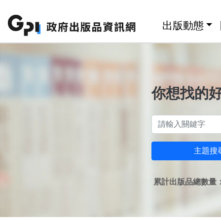
跳至主要內容區塊
:::
出版動態
你想找的
主題搜
累計出版品總數量：1