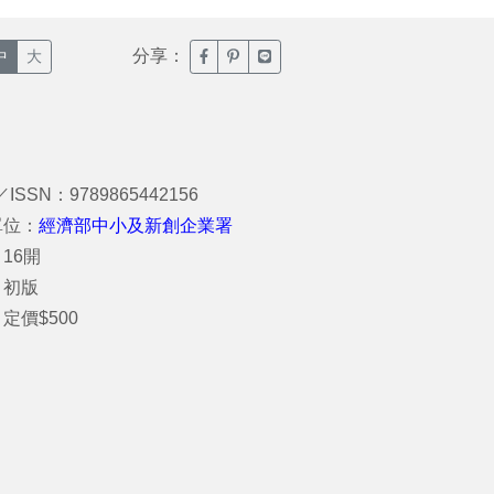
分享：
臉書分享(另開新視窗)
噗浪分享(另開新視窗)
Line分享(另開新視窗)
中
大
／ISSN：9789865442156
單位：
經濟部中小及新創企業署
16開
：初版
定價$500