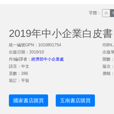
字體：
小
2019年中小企業白皮書
統一編號GPN：1010801754
ISBN
出版日期：2019/10
出版
作/編/譯者：
經濟部中小企業處
開數：
語言：中文
版次
頁數：286
價格：
裝訂：平裝
國家書店購買
五南書店購買