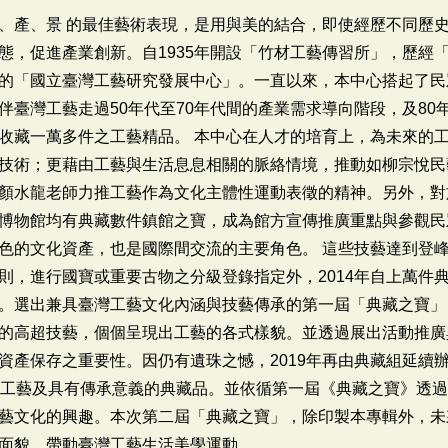
、產、景 的最佳藝術表現，是用與美的結合，即使經歷不同歷
態，促進產業創新。自1935年開設「竹材工藝傳習所」，歷經
的「國立臺灣工藝研究發展中心」。一直以來，本中心搭起了民
伴臺灣工藝走過50年代至70年代間的產業需求導向階段，及80
收藏一萬多件之工藝精品。 本中心在人才的培育上，為未來的
技術；更藉由工藝與生活息息相關的脈絡情境，推動如柳宗悅民
顏水龍老師力推工藝作為文化主體性運動表徵的精神。另外，對
博物館均有典藏數件鎮館之寶，成為館方宣傳推廣重點與參觀民
色的文化資產，也是國際間交流的主要角色。 這些技藝達到登
則，進行國寶或重要古物之分級登錄指定外，2014年自上萬件
。選出兼具臺灣工藝文化內涵與技藝傳承的第一屆「典藏之寶」
的高超技藝，個個呈現出工藝的各式樣貌。並透過展出活動推廣
資產保存之重要性。因仍有遺珠之憾，2019年再由典藏組延續
湛工藝及具有傳承意義的典藏品。並依循第一屆《典藏之寶》透
藝文化的興趣。本次第二屆「典藏之寶」，除印製本專輯外，未
面貌，帶動臺灣工藝生活美學運動。