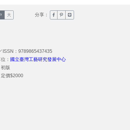
分享：
臉書分享(另開新視窗)
噗浪分享(另開新視窗)
Line分享(另開新視窗)
中
大
／ISSN：9789865437435
單位：
國立臺灣工藝研究發展中心
：初版
定價$2000