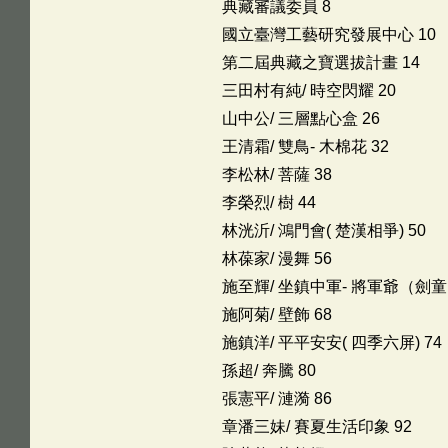
典藏審議委員 8
國立臺灣工藝研究發展中心 10
第二屆典藏之寶選拔計畫 14
三田村有純/ 時空閃耀 20
山中公/ 三層點心盒 26
王清霜/ 雙鳥- 木棉花 32
李松林/ 菩薩 38
李榮烈/ 樹 44
林洸沂/ 鴻門會( 楚漢相爭) 50
林葆家/ 漫舞 56
施至輝/ 坐鎮中軍- 將軍爺（劍童
施阿菊/ 壁飾 68
施鎮洋/ 平平安安( 四季六屏) 74
孫超/ 奔騰 80
張憲平/ 漣漪 86
章潘三妹/ 賽夏生活印象 92