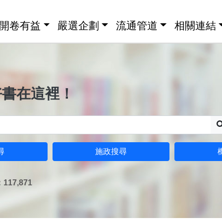
開卷有益
嚴選企劃
流通管道
相關連結
好書在這裡！
尋
施政搜尋
17,871