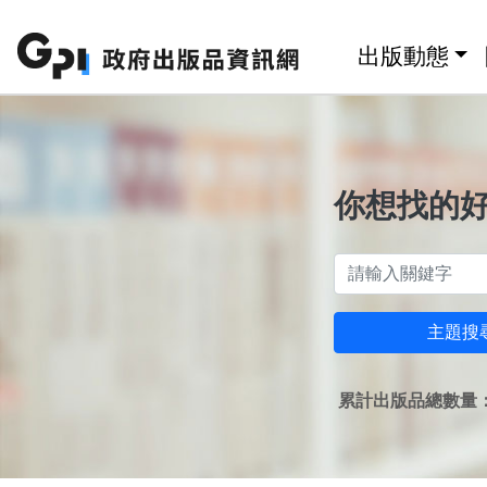
跳至主要內容區塊
:::
出版動態
你想找的
主題搜
累計出版品總數量：1