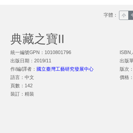
字體：
小
典藏之寶II
統一編號GPN：1010801796
ISBN
出版日期：2019/11
出版
作/編/譯者：
國立臺灣工藝研究發展中心
版次
語言：中文
價格：
頁數：142
裝訂：精裝