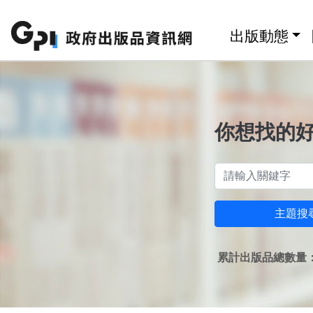
跳至主要內容區塊
:::
出版動態
你想找的
主題搜
累計出版品總數量：1