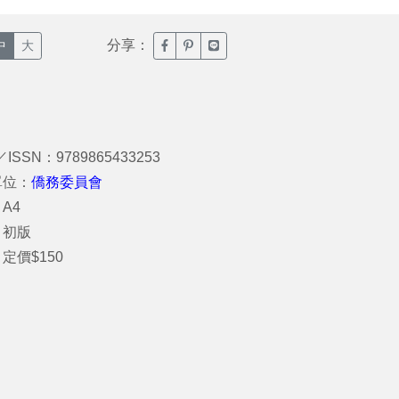
分享：
臉書分享(另開新視窗)
噗浪分享(另開新視窗)
Line分享(另開新視窗)
中
大
／ISSN：9789865433253
單位：
僑務委員會
A4
：初版
定價$150