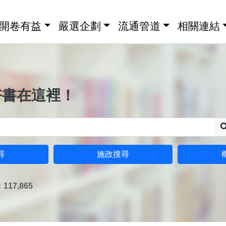
開卷有益
嚴選企劃
流通管道
相關連結
好書在這裡！
尋
施政搜尋
17,865