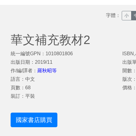
字體：
小
華文補充教材2
統一編號GPN：1010801806
ISBN
出版日期：2019/11
出版
作/編/譯者：
羅秋昭等
開數：
語言：中文
版次
頁數：68
價格：
裝訂：平裝
國家書店購買