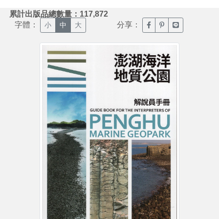
:::
累計出版品總數量：117,872
字體：
分享：
臉書分享(另開新視窗)
噗浪分享(另開新視
Line分享(另
小
中
大