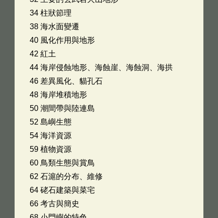
34 柱狀節理
38 海水面變遷
40 風化作用與地形
42 紅土
44 海岸侵蝕地形、海蝕崖、海蝕洞、海拱
46 差異風化、貓孔石
48 海岸堆積地形
50 潮間帶與陸連島
52 島嶼生態
54 海洋資源
59 植物資源
60 鳥類生態與賞鳥
62 石滬的分布、維修
64 硓石建築與菜宅
66 考古與簡史
68 小門嶼的特色