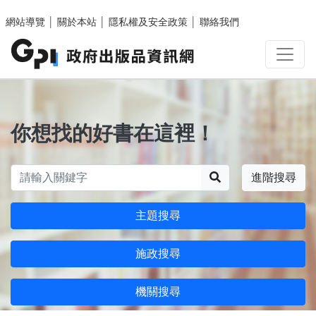
跳至主要內容區塊
網站導覽
│
關於本站
│
隱私權及安全政策
│
聯絡我們
你想找的好書在這裡！
搜尋
進階搜尋
主題搜尋
施政搜尋
機關搜尋