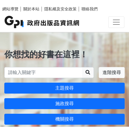
跳至主要內容區塊
網站導覽
│
關於本站
│
隱私權及安全政策
│
聯絡我們
你想找的好書在這裡！
搜尋
進階搜尋
主題搜尋
施政搜尋
機關搜尋