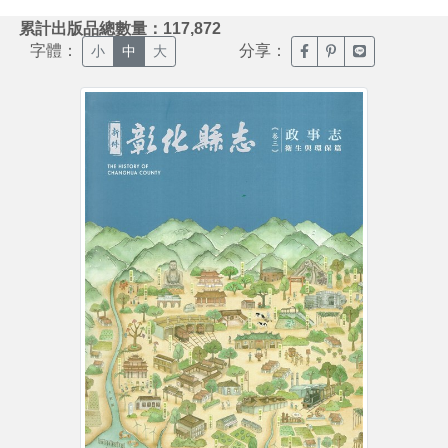
:::
累計出版品總數量：117,872
字體：
分享：
臉書分享(另開新視窗)
噗浪分享(另開新視
Line分享(另
小
中
大