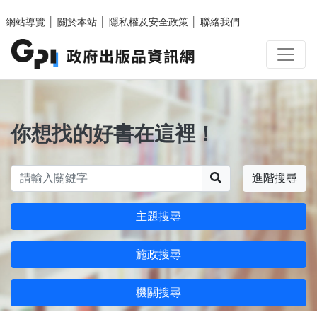
跳至主要內容區塊
網站導覽
│
關於本站
│
隱私權及安全政策
│
聯絡我們
你想找的好書在這裡！
搜尋
進階搜尋
主題搜尋
施政搜尋
機關搜尋