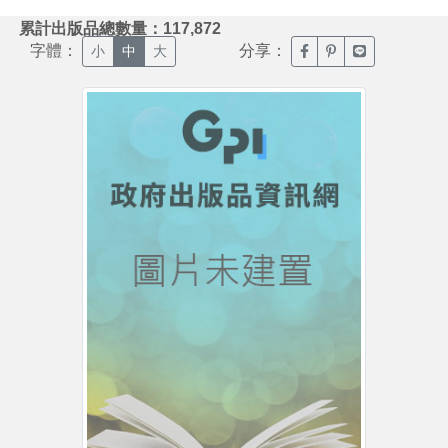
:::
累計出版品總數量：117,872
字體：
分享：
臉書分享(另開新視窗)
噗浪分享(另開新視
Line分享(另
小
中
大