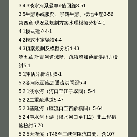
3.4.3淡水河系曼寧n值回顧3-51
3.5生態系統服務、景觀生態、棲地生態3-56
第四章 現況及規劃方案水理模擬分析4-1
4.1模式建立4-1
4.2模式率定驗證4-4
4.3預案規劃及模擬分析4-43
第五章 計畫河道減糙、疏濬增加通疏洪能力檢
討5-1
5.1評估分析通則5-1
5.2各河段面臨之通疏洪問題5-4
5.2.1淡水河（河口至江子翠間）5-4
5.2.2二重疏洪道5-47
5.2.3基隆河（匯流口至百齡橋間）5-64
5.2.4淡水河下游（淡水河口至T12）非工程措
施檢討5-70
5.2.5大漢溪（T46至三峽河匯流口間、含107