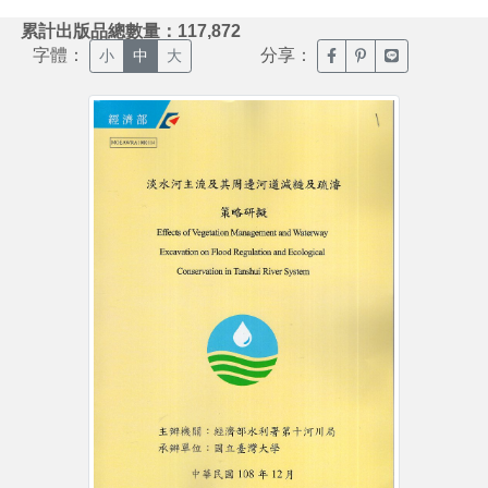
:::
累計出版品總數量：117,872
字體：
分享：
臉書分享(另開新視窗)
噗浪分享(另開新視
Line分享(另
小
中
大