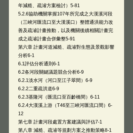
年減糙、疏濬方案檢討）5-81
5.2.6協助機關掌握107年所完成之大漢溪河段
（三峽河匯流口至大漢溪口）整體通洪能力改
善及疏濬計畫推動，以及機關後續相關計畫完
成之疏濬計畫合併彙整5-91
第六章 計畫河道減糙、疏濬對生態及景觀影響
分析6-1
6.1評估分析通則6-1
6.2各河段關鍵議題競合分析6-9
6.2.1淡水河（河口至江子翠間）6-9
6.2.2二重疏洪道6-9
6.2.3基隆河（匯流口至百齡橋間）6-11
6.2.4大漢溪上游（T46至三峽河匯流口間）6-
12
第七章 計畫河段處置方案建議與評估7-1
第八章 減糙、疏濬等規劃方案之推動策略8-1