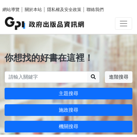
跳至主要內容區塊
網站導覽
│
關於本站
│
隱私權及安全政策
│
聯絡我們
你想找的好書在這裡！
搜尋
進階搜尋
主題搜尋
施政搜尋
機關搜尋