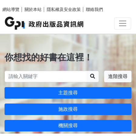
跳至主要內容區塊
網站導覽
│
關於本站
│
隱私權及安全政策
│
聯絡我們
你想找的好書在這裡！
搜尋
進階搜尋
主題搜尋
施政搜尋
機關搜尋