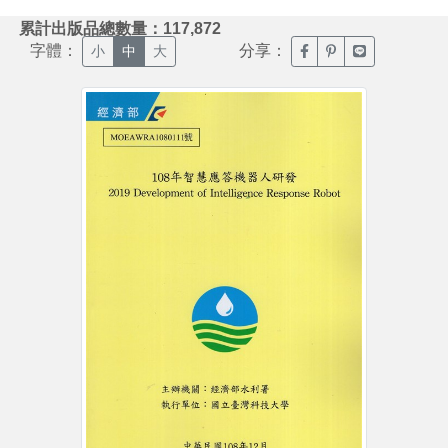
:::
累計出版品總數量：117,872
字體：
分享：
臉書分享(另開新視窗)
噗浪分享(另開新視
Line分享(另
小
中
大