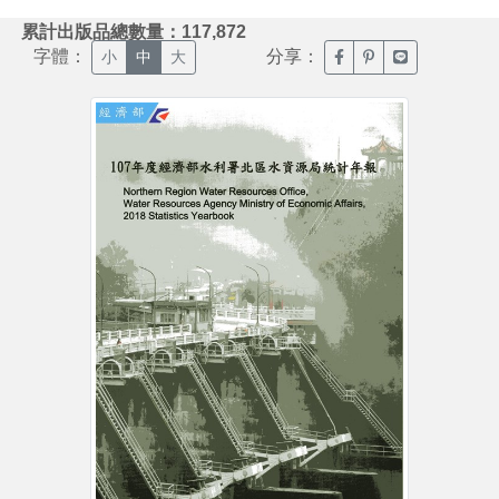
:::
累計出版品總數量：117,872
字體：
分享：
臉書分享(另開新視窗)
噗浪分享(另開新視
Line分享(另
小
中
大