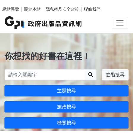
跳至主要內容區塊
網站導覽
│
關於本站
│
隱私權及安全政策
│
聯絡我們
你想找的好書在這裡！
搜尋
進階搜尋
主題搜尋
施政搜尋
機關搜尋