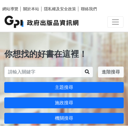
跳至主要內容區塊
網站導覽
│
關於本站
│
隱私權及安全政策
│
聯絡我們
你想找的好書在這裡！
搜尋
進階搜尋
主題搜尋
施政搜尋
機關搜尋