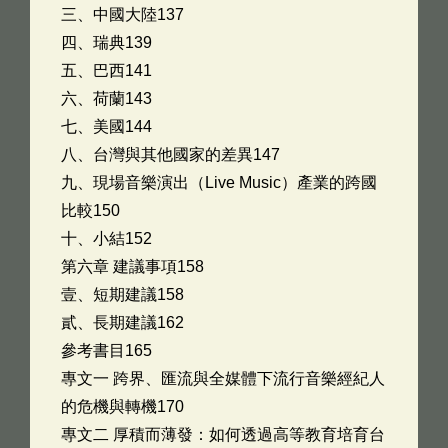
三、中國大陸137
四、瑞典139
五、巴西141
六、荷蘭143
七、美國144
八、台灣與其他國家的差異147
九、現場音樂演出（Live Music）產業的跨國
比較150
十、小結152
第六章 建議事項158
壹、短期建議158
貳、長期建議162
參考書目165
專文一 跨界、匯流與全媒體下流行音樂經紀人
的危機與轉機170
專文二 厚積而薄發：如何透過高等教育培育台