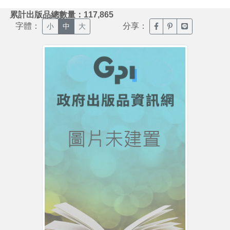
:::
累計出版品總數量：117,865
字體：
分享：
臉書分享(另開新視窗)
噗浪分享(另開新視
Line分享(另
小
中
大