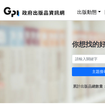
跳至主要內容區塊
:::
出版動態
你想找的
主題搜
累計出版品總數量：1