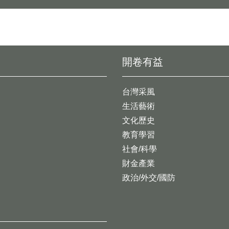
開卷有益
台灣采風
生活藝術
文化歷史
教育學習
社會/科學
財金產業
政治/外交/國防