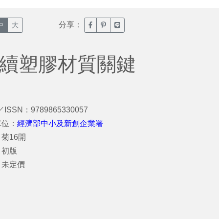
分享：
臉書分享(另開新視窗)
噗浪分享(另開新視窗)
Line分享(另開新視窗)
中
大
永續塑膠材質關鍵
／ISSN：9789865330057
單位：
經濟部中小及新創企業署
菊16開
：初版
：未定價