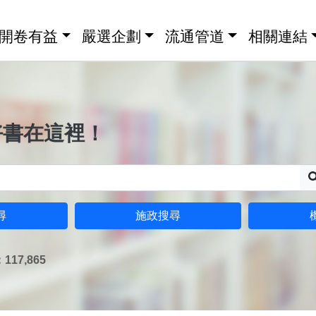
開卷有益
嚴選企劃
流通管道
相關連結
好書在這裡！
尋
施政搜尋
17,865