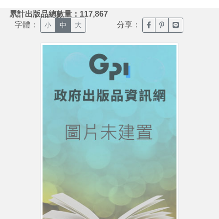
:::
累計出版品總數量：117,867
字體：
分享：
臉書分享(另開新視窗)
噗浪分享(另開新視
Line分享(另
小
中
大