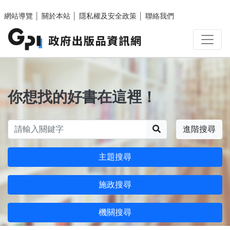
跳至主要內容區塊
網站導覽
│
關於本站
│
隱私權及安全政策
│
聯絡我們
你想找的好書在這裡！
搜尋
進階搜尋
主題搜尋
施政搜尋
機關搜尋