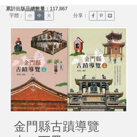
:::
累計出版品總數量：117,867
字體：
分享：
臉書分享(另開新視窗)
噗浪分享(另開新視
Line分享(另
小
中
大
金門縣古蹟導覽