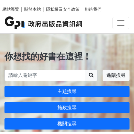
跳至主要內容區塊
網站導覽
│
關於本站
│
隱私權及安全政策
│
聯絡我們
你想找的好書在這裡！
搜尋
進階搜尋
主題搜尋
施政搜尋
機關搜尋