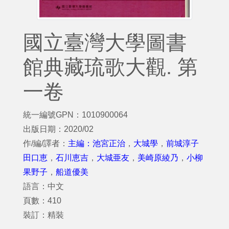
國立臺灣大學圖書
館典藏琉歌大觀. 第
一卷
統一編號GPN：1010900064
出版日期：2020/02
作/編/譯者：
主編：池宮正治
，
大城學
，
前城淳子
田口恵
，
石川恵吉
，
大城亜友
，
美崎原綾乃
，
小柳
果野子
，
船道優美
語言：中文
頁數：410
裝訂：精裝