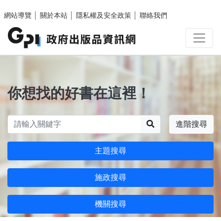
跳至主要內容區塊
網站導覽
│
關於本站
│
隱私權及安全政策
│
聯絡我們
你想找的好書在這裡！
搜尋
進階搜尋
主題搜尋
施政搜尋
機關搜尋