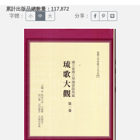
:::
累計出版品總數量：117,872
字體：
分享：
臉書分享(另開新視窗)
噗浪分享(另開新視
Line分享(另
小
中
大