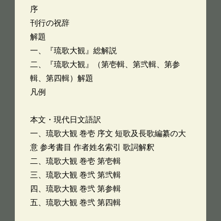
序
刊行の祝辞
解題
一、『琉歌大観』総解説
二、『琉歌大観』（第壱輯、第弐輯、第参
輯、第四輯）解題
凡例
本文・現代日文語訳
一、琉歌大観 巻壱 序文 短歌及長歌編纂の大
意 参考書目 作者姓名索引 歌詞解釈
二、琉歌大観 巻壱 第壱輯
三、琉歌大観 巻弐 第弐輯
四、琉歌大観 巻弐 第参輯
五、琉歌大観 巻弐 第四輯