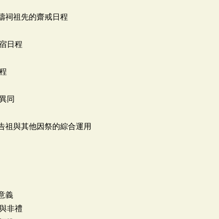
簡禱祠祖先的齋戒日程
宿日程
程
異同
〉告祖與其他因祭的綜合運用
意義
與非禮