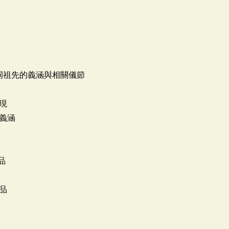
6禱祠祖先的義涵與相關儀節
現
義涵
品
品