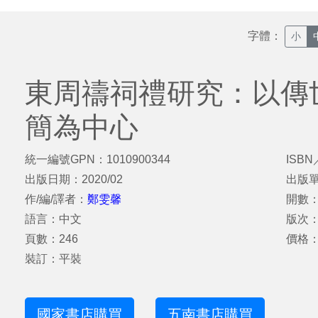
字體：
小
東周禱祠禮研究：以傳
簡為中心
統一編號GPN：1010900344
ISBN
出版日期：2020/02
出版
作/編/譯者：
鄭雯馨
開數：1
語言：中文
版次
頁數：246
價格：
裝訂：平裝
國家書店購買
五南書店購買