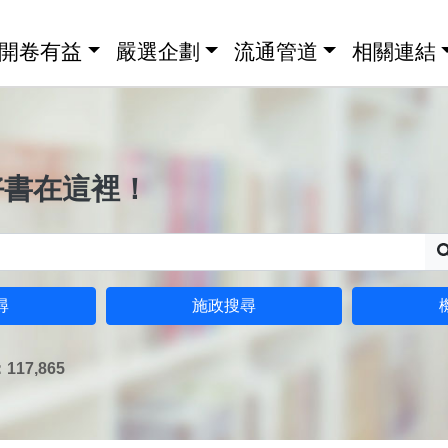
開卷有益
嚴選企劃
流通管道
相關連結
好書在這裡！
尋
施政搜尋
17,865