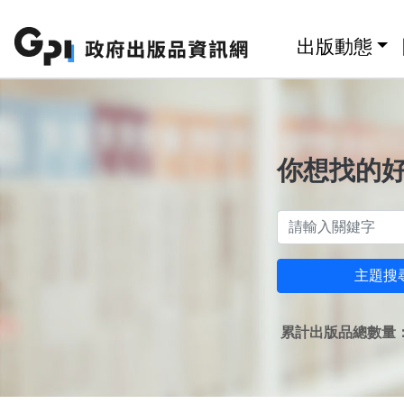
跳至主要內容區塊
:::
出版動態
你想找的
主題搜
累計出版品總數量：1