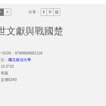
分享：
臉書分享(另開新視窗)
噗浪分享(另開新視窗)
Line分享(另開新視窗)
中
大
世文獻與戰國楚
／ISSN：9789869882118
單位：
國立政治大學
5.5*23
：初版
定價$340