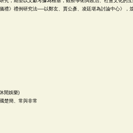
研究，期望以文獻考據為根基，觀察學術與政治、社會文化的互
儀禮》禮例研究法──以鄭玄、賈公彥、凌廷堪為討論中心》，
休閒娛樂)
國楚簡、常與非常