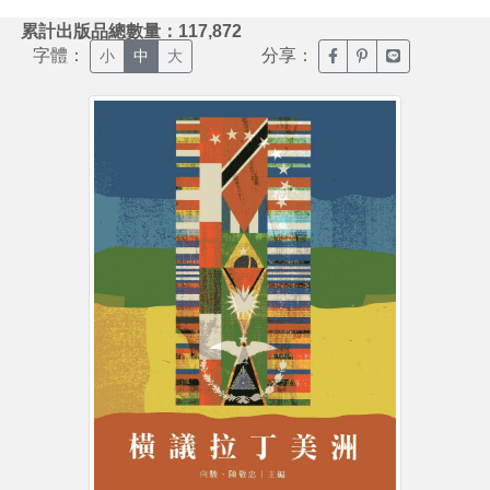
:::
累計出版品總數量：117,872
字體：
分享：
臉書分享(另開新視窗)
噗浪分享(另開新視
Line分享(另
小
中
大