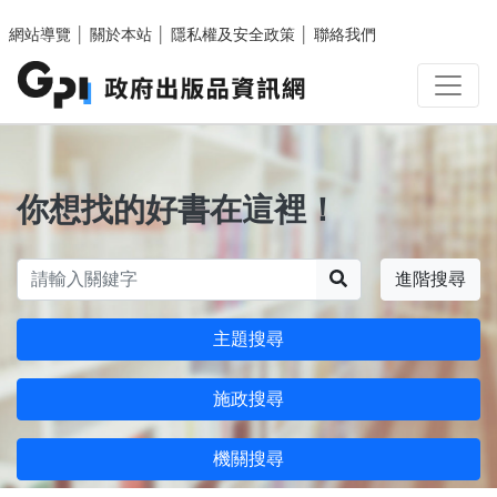
跳至主要內容區塊
網站導覽
│
關於本站
│
隱私權及安全政策
│
聯絡我們
你想找的好書在這裡！
搜尋
進階搜尋
主題搜尋
施政搜尋
機關搜尋