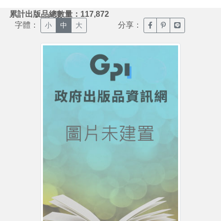
:::
累計出版品總數量：117,872
字體：
分享：
臉書分享(另開新視窗)
噗浪分享(另開新視
Line分享(另
小
中
大