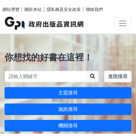
跳至主要內容區塊
網站導覽
│
關於本站
│
隱私權及安全政策
│
聯絡我們
你想找的好書在這裡！
搜尋
進階搜尋
主題搜尋
施政搜尋
機關搜尋