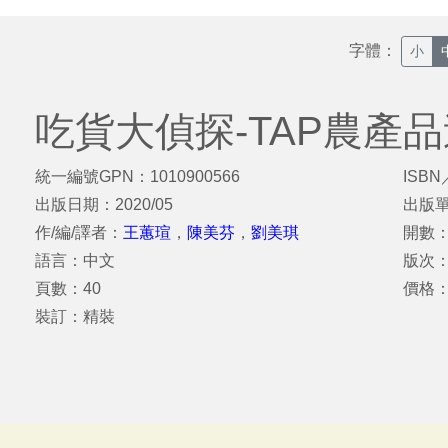
字體：
小
吃貨大偵探-TAP農產
統一編號GPN：1010900566
ISBN
出版日期：2020/05
出版
作/編/譯者：
王蕙瑄
，
陳美芬
，
劉美琪
開數：
語言：中文
版次
頁數：40
價格：
裝訂：精裝