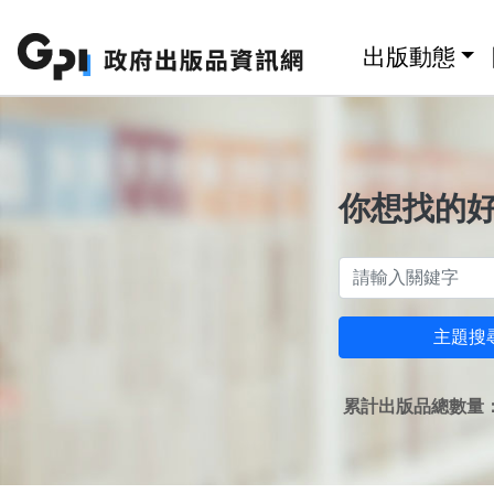
跳至主要內容區塊
:::
出版動態
你想找的
主題搜
累計出版品總數量：1