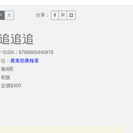
分享：
臉書分享(另開新視窗)
噗浪分享(另開新視窗)
Line分享(另開新視窗)
中
大
品追追追
／ISSN：9789865440978
單位：
農業部農糧署
菊8開
：初版
定價$300