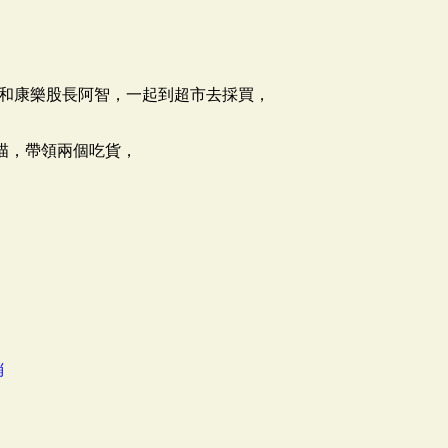
和康樂股長阿智，一起到超市去採買，
掃描，帶領兩個吃貨，
銷