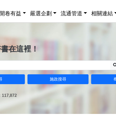
開卷有益
嚴選企劃
流通管道
相關連結
好書在這裡！
尋
施政搜尋
17,872