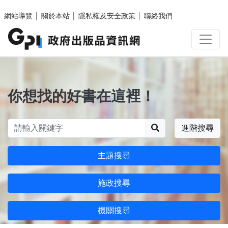
跳至主要內容區塊
網站導覽
│
關於本站
│
隱私權及安全政策
│
聯絡我們
你想找的好書在這裡！
搜尋
進階搜尋
主題搜尋
施政搜尋
機關搜尋