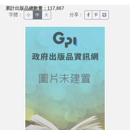
:::
累計出版品總數量：117,867
字體：
分享：
臉書分享(另開新視窗)
噗浪分享(另開新視
Line分享(另
小
中
大