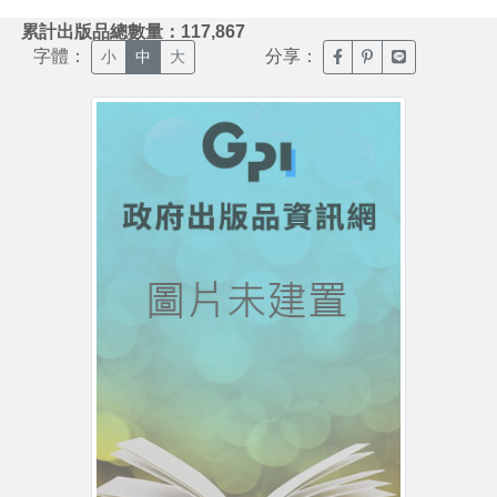
:::
累計出版品總數量：117,867
字體：
分享：
臉書分享(另開新視窗)
噗浪分享(另開新視
Line分享(另
小
中
大