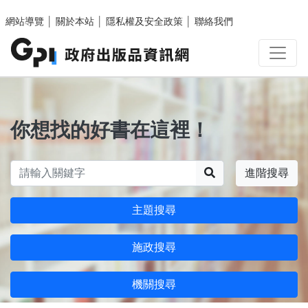
跳至主要內容區塊
網站導覽
│
關於本站
│
隱私權及安全政策
│
聯絡我們
你想找的好書在這裡！
搜尋
進階搜尋
主題搜尋
施政搜尋
機關搜尋