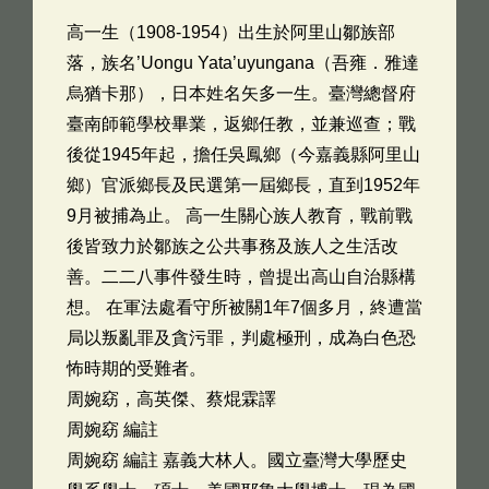
高一生（1908-1954）出生於阿里山鄒族部
落，族名’Uongu Yata’uyungana（吾雍．雅達
烏猶卡那），日本姓名矢多一生。臺灣總督府
臺南師範學校畢業，返鄉任教，並兼巡查；戰
後從1945年起，擔任吳鳳鄉（今嘉義縣阿里山
鄉）官派鄉長及民選第一屆鄉長，直到1952年
9月被捕為止。 高一生關心族人教育，戰前戰
後皆致力於鄒族之公共事務及族人之生活改
善。二二八事件發生時，曾提出高山自治縣構
想。 在軍法處看守所被關1年7個多月，終遭當
局以叛亂罪及貪污罪，判處極刑，成為白色恐
怖時期的受難者。
周婉窈，高英傑、蔡焜霖譯
周婉窈 編註
周婉窈 編註 嘉義大林人。國立臺灣大學歷史