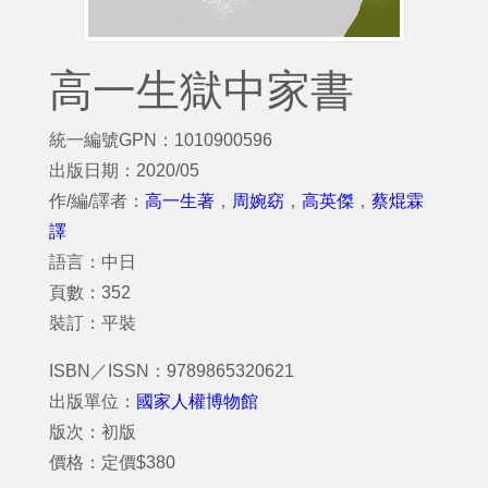
高一生獄中家書
統一編號GPN：1010900596
出版日期：2020/05
作/編/譯者：
高一生著
，
周婉窈
，
高英傑
，
蔡焜霖
譯
語言：中日
頁數：352
裝訂：平裝
ISBN／ISSN：9789865320621
出版單位：
國家人權博物館
版次：初版
價格：定價$380