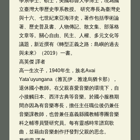
學系學士、碩士，美國耶魯大學博士，現為國
立臺灣大學歷史學系教授。 研究專長為臺灣史
與十六、七世紀東亞海洋史，著作包括學術論
著、歷史普及書、人物傳記、散文集、部落格
文章等。關心自由、民主、人權、多元文化等
議題，新近撰有《轉型正義之路：島嶼的過去
與未來》（2019）一書。
高英傑 譯者
高一生次子，1940年生，族名Avai
Yata’uyungana（雅瓦伊．雅達烏猶卡那），
退休國小教師。在父親喜愛音樂的環境下，自
小接觸日本、西洋古典等音樂。於國小服務期
間亦因為有音樂專長，擔任主任職位後仍兼任
音樂課教師，也曾兼任嘉義縣國教輔導團音樂
科之輔導員暨研究員。每有靈感時常譜寫歌
曲，並藉由音樂創作抒發對父親的思念。