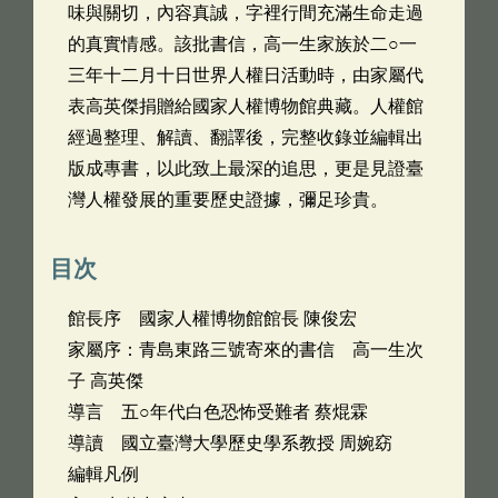
味與關切，內容真誠，字裡行間充滿生命走過
的真實情感。該批書信，高一生家族於二○一
三年十二月十日世界人權日活動時，由家屬代
表高英傑捐贈給國家人權博物館典藏。人權館
經過整理、解讀、翻譯後，完整收錄並編輯出
版成專書，以此致上最深的追思，更是見證臺
灣人權發展的重要歷史證據，彌足珍貴。
目次
館長序 國家人權博物館館長 陳俊宏
家屬序：青島東路三號寄來的書信 高一生次
子 高英傑
導言 五○年代白色恐怖受難者 蔡焜霖
導讀 國立臺灣大學歷史學系教授 周婉窈
編輯凡例