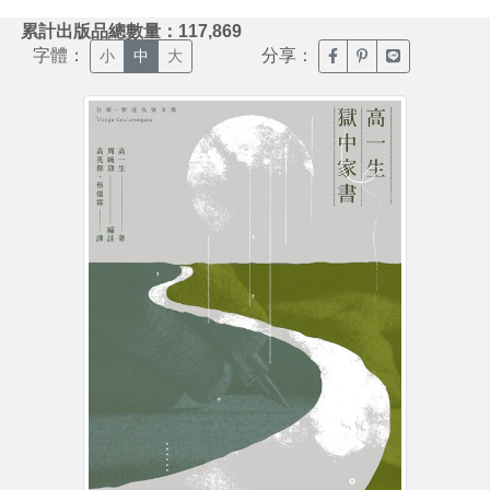
:::
累計出版品總數量：117,869
字體：
分享：
臉書分享(另開新視窗)
噗浪分享(另開新視
Line分享(另
小
中
大