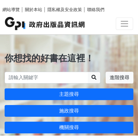
跳至主要內容區塊
網站導覽
│
關於本站
│
隱私權及安全政策
│
聯絡我們
你想找的好書在這裡！
搜尋
進階搜尋
主題搜尋
施政搜尋
機關搜尋