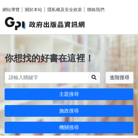
跳至主要內容區塊
網站導覽
│
關於本站
│
隱私權及安全政策
│
聯絡我們
你想找的好書在這裡！
搜尋
進階搜尋
主題搜尋
施政搜尋
機關搜尋