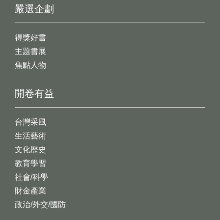
嚴選企劃
得獎好書
主題書展
焦點人物
開卷有益
台灣采風
生活藝術
文化歷史
教育學習
社會/科學
財金產業
政治/外交/國防