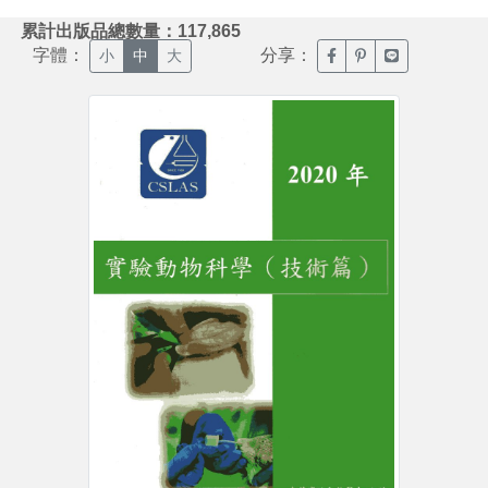
:::
累計出版品總數量：117,865
字體：
分享：
臉書分享(另開新視窗)
噗浪分享(另開新視
Line分享(另
小
中
大