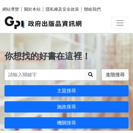
跳至主要內容區塊
網站導覽
│
關於本站
│
隱私權及安全政策
│
聯絡我們
你想找的好書在這裡！
搜尋
進階搜尋
主題搜尋
施政搜尋
機關搜尋