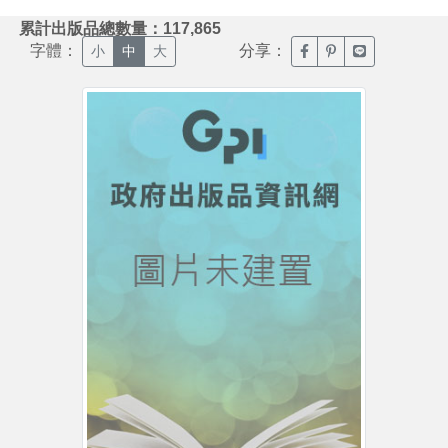
:::
累計出版品總數量：117,865
字體：
分享：
臉書分享(另開新視窗)
噗浪分享(另開新視
Line分享(另
小
中
大