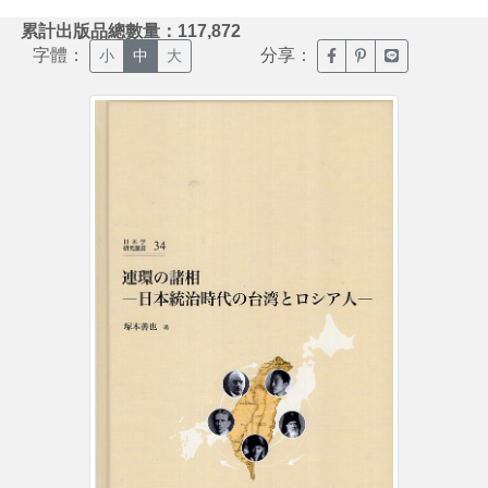
:::
累計出版品總數量：117,872
字體：
分享：
臉書分享(另開新視窗)
噗浪分享(另開新視
Line分享(另
小
中
大