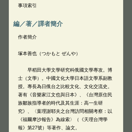
事項索引
編／著／譯者簡介
作者簡介
塚本善也（つかもと ぜんや）
早稻田大學文學研究科俄國文學專攻。博
士（文學）。中國文化大學日本語文學系副教
授。專長為日俄台之比較文化、文化交流史。
著有《音樂家江文也與日本》、《台灣原住民
族鄒族指導者的時代及其生涯：高一生研
究》、〈葉理謝耶夫之台灣訪問相關考察：以
《福爾摩沙報告》為線索〉（《天理台灣學
報》第27號）等著作、論文。