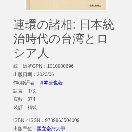
連環の諸相: 日本統
治時代の台湾とロ
シア人
統一編號GPN：1010900696
出版日期：2020/06
作/編/譯者：
塚本善也著
語言：中文
頁數：374
裝訂：精裝
ISBN／ISSN：9789863504009
出版單位：
國立臺灣大學