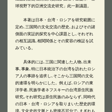
球視野下的亞洲交流史研究」此一新議題。
本著は日本・台湾・ロシアを研究範囲に
定め､三国間の文化交流の歴史､およびその諸
側面の実証的探究を中心課題とし､それぞれ
の相互認識､相関関係とその変容の検証を試
みている。
具体的には､三国に関連した人物､出来
事､事象､特に日本統治下の台湾を訪れたロシ
ア人の事跡を追求し､そこから三国間の文化
的連環を明らかにした。例えば､ロシアの東
洋学者､民族学者ネフスキーの台湾原住民族
研究｡それ研究は原住民族のみならず､同時代
の日本・台湾・ロシアを取りまいた歴史的環
境､文化史的文脈とも密接不可分で､まぎれも