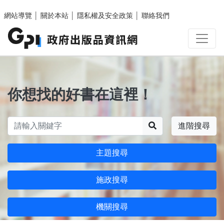
跳至主要內容區塊
網站導覽
│
關於本站
│
隱私權及安全政策
│
聯絡我們
你想找的好書在這裡！
搜尋
進階搜尋
主題搜尋
施政搜尋
機關搜尋