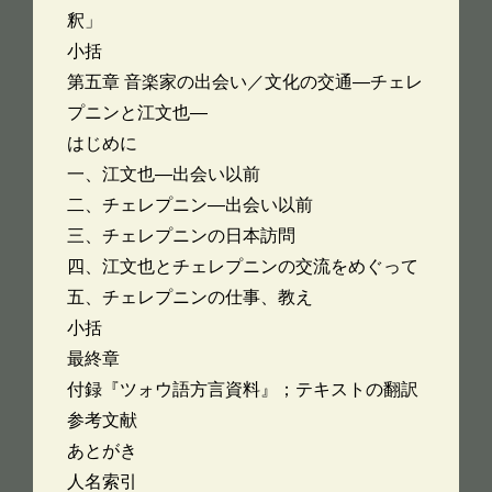
釈」
小括
第五章 音楽家の出会い／文化の交通―チェレ
プニンと江文也―
はじめに
一、江文也―出会い以前
二、チェレプニン―出会い以前
三、チェレプニンの日本訪問
四、江文也とチェレプニンの交流をめぐって
五、チェレプニンの仕事、教え
小括
最終章
付録『ツォウ語方言資料』；テキストの翻訳
参考文献
あとがき
人名索引