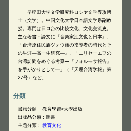
早稲田大学文学研究科ロシヤ文学専攻博
士（文学）。中国文化大学日本語文学系副教
授。専門は日ロ台の比較文化、文化交流史。
主な著書・論文に『音楽家江文也と日本』、
『台湾原住民族ツォウ族の指導者の時代とそ
の生涯―高一生研究―』、「エリセーエフの
台湾訪問をめぐる考察―『フォルモサ報告』
を手がかりとして―」（『天理台湾学報』第
27号）など。
分類
書籍分類 ：教育學習>大學出版
出版品分類：圖書
主題分類：
教育文化