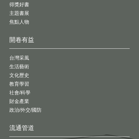
得獎好書
主題書展
焦點人物
開卷有益
台灣采風
生活藝術
文化歷史
教育學習
社會/科學
財金產業
政治/外交/國防
流通管道