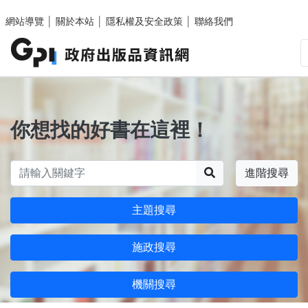
跳至主要內容區塊
網站導覽
│
關於本站
│
隱私權及安全政策
│
聯絡我們
你想找的好書在這裡！
搜尋
進階搜尋
主題搜尋
施政搜尋
機關搜尋