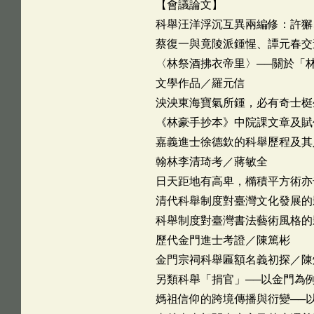
【會議論文】
科舉汪洋浮沉互異兩編修：許獬
蔡復一與竟陵派鍾惺、譚元春交
〈林祭酒拂衣帝里〉──關於「
文學作品／羅元信
泱泱東海寶氣所鍾，必有奇士梃
《林豪手抄本》中院課文章及賦
嘉義進士徐德欽的科舉歷程及其
翰林李清琦考／蔣敏全
日天距地有高卑，橢積平方術亦
清代科舉制度對臺灣文化發展的
科舉制度對臺灣書法藝術風格的
歷代金門進士考證／陳篤彬
金門宗祠科舉匾額名義初探／陳
另類科舉「捐官」──以金門為
媽祖信仰的跨境傳播與衍變──