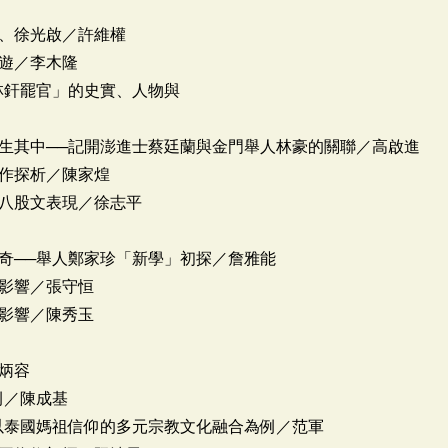
、徐光啟／許維權
遊／李木隆
林釬罷官」的史實、人物與
生其中──記開澎進士蔡廷蘭與金門舉人林豪的關聯／高啟進
作探析／陳家煌
八股文表現／徐志平
奇──舉人鄭家珍「新學」初探／詹雅能
影響／張守恒
影響／陳秀玉
炳容
例／陳成基
以泰國媽祖信仰的多元宗教文化融合為例／范軍