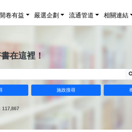
開卷有益
嚴選企劃
流通管道
相關連結
好書在這裡！
尋
施政搜尋
17,867