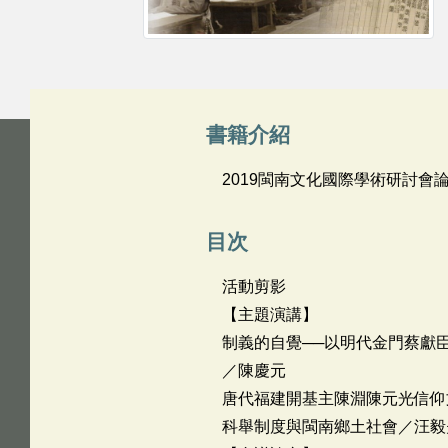
書籍介紹
2019閩南文化國際學術研討會
目次
活動剪影
【主題演講】
制義的自覺──以明代金門蔡獻
／陳慶元
唐代福建開基主陳淵陳元光信仰
科舉制度與閩南鄉土社會／汪毅