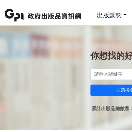
跳至主要內容區塊
:::
出版動態
你想找的
主題搜
累計出版品總數量：1