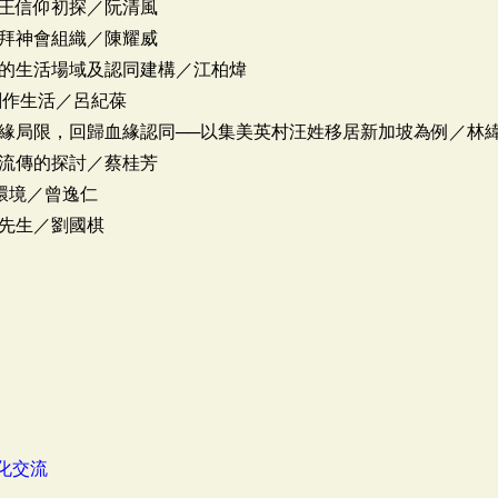
王信仰初探／阮清風
拜神會組織／陳耀威
的生活場域及認同建構／江柏煒
創作生活／呂紀葆
緣局限，回歸血緣認同──以集美英村汪姓移居新加坡為例／林
流傳的探討／蔡桂芳
環境／曾逸仁
先生／劉國棋
化交流