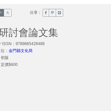
分享：
臉書分享(另開新視窗)
噗浪分享(另開新視窗)
Line分享(另開新視窗)
中
大
術研討會論文集
／ISSN：9789865428488
單位：
金門縣文化局
：初版
定價$600