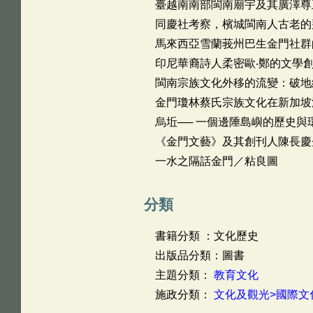
臺越南南部閩南廟宇及其廣澤尊
同慶社考察，檳城閩南人古老的
馬來西亞雪蘭莪州巴生金門社群
印尼華裔詩人柔密歐‧鄭的文學
閩南宗族文化外移的流變：破地
金門瓊林蔡氏宗族文化在新加坡
烏坵── 一個邊陲島嶼的歷史與
《金門文藝》及其創刊人陳長慶
一水之隔話金門／粘良圖
分類
書籍分類 ：文化歷史
出版品分類：圖書
主題分類：
教育文化
施政分類：
文化及觀光>國際文