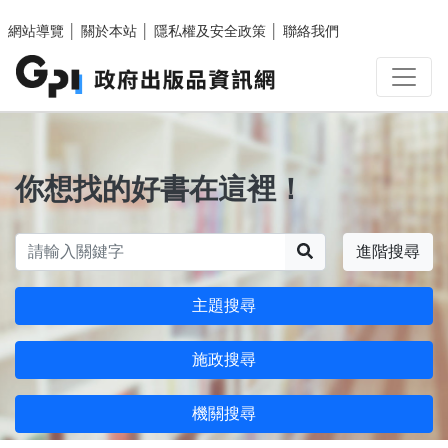
跳至主要內容區塊
網站導覽
│
關於本站
│
隱私權及安全政策
│
聯絡我們
你想找的好書在這裡！
搜尋
進階搜尋
主題搜尋
施政搜尋
機關搜尋