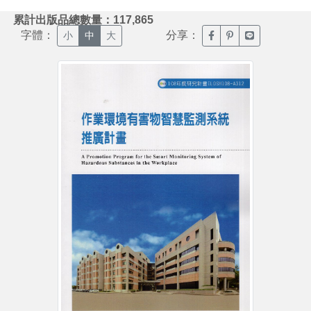
:::
累計出版品總數量：117,865
字體：
分享：
臉書分享(另開新視窗)
噗浪分享(另開新視
Line分享(另
小
中
大