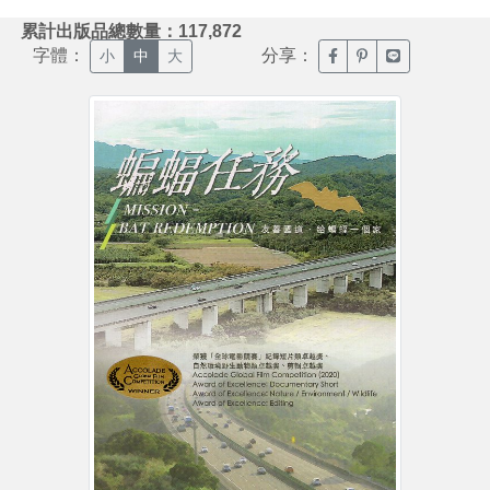
:::
累計出版品總數量：117,872
字體：
分享：
臉書分享(另開新視窗)
噗浪分享(另開新視
Line分享(另
小
中
大