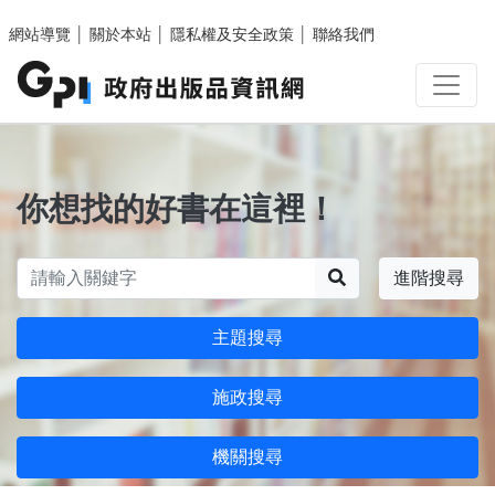
跳至主要內容區塊
網站導覽
│
關於本站
│
隱私權及安全政策
│
聯絡我們
你想找的好書在這裡！
搜尋
進階搜尋
主題搜尋
施政搜尋
機關搜尋