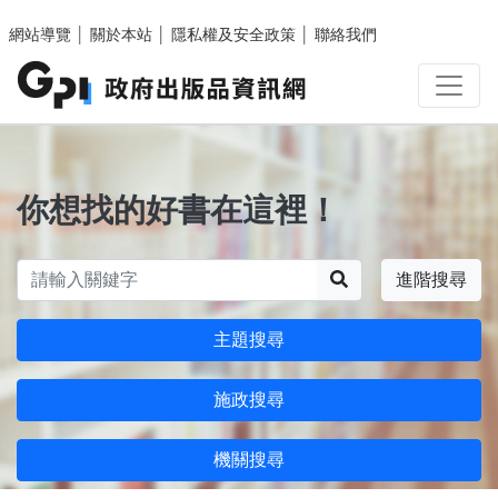
跳至主要內容區塊
網站導覽
│
關於本站
│
隱私權及安全政策
│
聯絡我們
你想找的好書在這裡！
搜尋
進階搜尋
主題搜尋
施政搜尋
機關搜尋