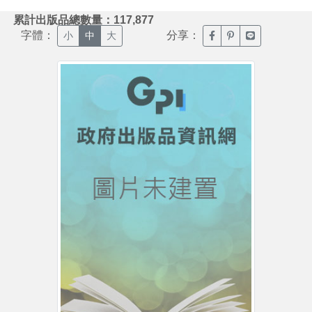
:::
累計出版品總數量：117,877
字體：
分享：
臉書分享(另開新視窗)
噗浪分享(另開新視
Line分享(另
小
中
大