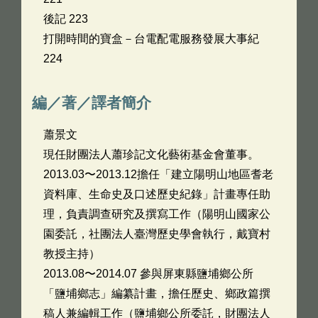
後記 223
打開時間的寶盒－台電配電服務發展大事紀
224
編／著／譯者簡介
蕭景文
現任財團法人蕭珍記文化藝術基金會董事。
2013.03〜2013.12擔任「建立陽明山地區耆老
資料庫、生命史及口述歷史紀錄」計畫專任助
理，負責調查研究及撰寫工作（陽明山國家公
園委託，社團法人臺灣歷史學會執行，戴寶村
教授主持）
2013.08〜2014.07 參與屏東縣鹽埔鄉公所
「鹽埔鄉志」編纂計畫，擔任歷史、鄉政篇撰
稿人兼編輯工作（鹽埔鄉公所委託，財團法人