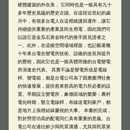
硬體建築的外在美， 它同時也是一個具有九十
多年歷史底蘊的歷史古蹟。在這段近世紀的歲
月中，有很多台電人在這裡維護與運作，讓它
持續提供重要的產業及民生用電，因此我們可
以說它是金瓜石黃金時代的推手跟見證者之
一。此外，在這個空間場域裡面，也記載著幾
十年來台電在變電所技術、設備的改良與提升
的歷程，因此它也是一個具體而微的台電變電
所演進史代表。 其實不論是變電所或是電線
桿、變電箱，都是台電公司為了因應臺灣社會
的快速發展，提供愈來愈高的電力所必要的設
置。早期設立變電所，象徵區域的繁榮；農村
電化時期，豎立電線桿，布線送電到家戶，都
是地方上張燈結綵慶祝的大事。 本書的完成，
對於勞苦功高的配電同仁具有重要的意義。台
電公司在過往鮮少與民眾溝通，尤其與民眾第