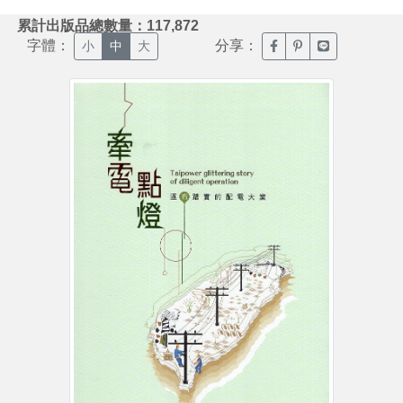
:::
累計出版品總數量：117,872
字體：
分享：
臉書分享(另開新視窗)
噗浪分享(另開新視
Line分享(另
小
中
大