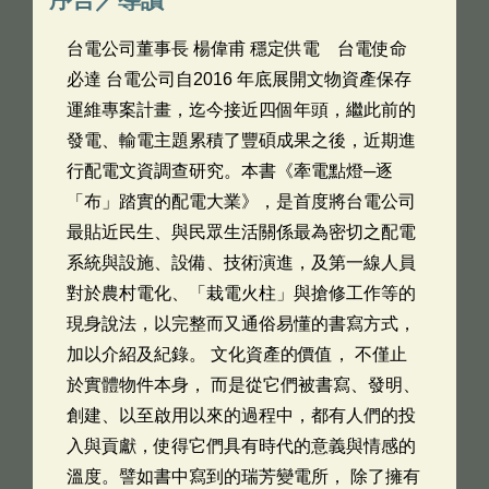
台電公司董事長 楊偉甫 穩定供電 台電使命
必達 台電公司自2016 年底展開文物資產保存
運維專案計畫，迄今接近四個年頭，繼此前的
發電、輸電主題累積了豐碩成果之後，近期進
行配電文資調查研究。本書《牽電點燈─逐
「布」踏實的配電大業》，是首度將台電公司
最貼近民生、與民眾生活關係最為密切之配電
系統與設施、設備、技術演進，及第一線人員
對於農村電化、「栽電火柱」與搶修工作等的
現身說法，以完整而又通俗易懂的書寫方式，
加以介紹及紀錄。 文化資產的價值， 不僅止
於實體物件本身， 而是從它們被書寫、發明、
創建、以至啟用以來的過程中，都有人們的投
入與貢獻，使得它們具有時代的意義與情感的
溫度。譬如書中寫到的瑞芳變電所， 除了擁有