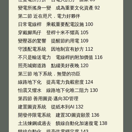
變電所搖身一變 成為重要文化資產 92
第二節 近在咫尺．電力好夥伴
日常電線桿 乘載重要配電設施 100
穿戴腳馬仔 登桿十米不懼高 105
變壓器的驚響 提醒節約用電 109
守護配電系統 因地制宜有妙方 112
不只是輸送電力 電線桿的附加價值 116
照亮城鄉道路 點綴美好夜晚 120
第三節 地下系統．無聲的功臣
線路地下化 提高電力負載密度 124
怕震又懼水 線路地下化唯二阻力 130
第四節 善用圖資‧邁向3D管理
建置圖資系統 從紙本到AI 132
開發停限電系統 建置3D圖資願景 136
土法煉鋼成過去 饋線自動化加速復電 138
饋線自動化 提高供電穩定度 143