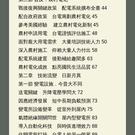
戰後復興關鍵政策 配電系統擴布全臺 44
配合政府政策 台電籌劃農村電化 45
參考美國經驗 建立農村電化新制 45
農村申請用電 台電謹慎評估施工 48
面對龐大用電需求 大量培訓技術人力 50
深入農村施工 仰賴大量人力付出 58
配電系統建置 後勤補給趣聞多 63
農村電化成效 點亮國民生活品質 67
第二章 技術流變 日新月異
第一節 變電設施．今昔大不同
送電關鍵 升降電壓學問大 72
因應經濟發展 短中長期負載預測 73
變電所設備變革 從室外到屋內 75
氣體絕緣開關問世 屋內型變電所 83
導入自動化科技 與時俱進增效力 88
住變電所打拚 台電人的另一個家 89