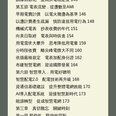
第五節 電表流變．從盞數至AMI
早期電費計價 以電火幾盞為基準 146
以盞計費產生疏漏 慎防違規用電行為 148
機械式電表 抄表收費的年代 151
向美日取經 電表與時俱進 154
用電需求大攀升 思考降低用電量 159
分時段收費 離尖峰電價大不同 160
依循嚴格規定 電表加配身分證 162
布建智慧電網 迎追國際發展 164
第六節 智慧導入．用電好聰明
智慧配電2.0 配電技術再升級 168
資通信基礎建設 提升整體電網效能 170
AI導入配電系統 迎接智慧新時代 173
能源轉型 促成智慧電網 173
第三章 真切難忘 關鍵時刻
第一節 那些年．堅持的背影