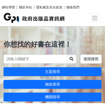
跳至主要內容區塊
網站導覽
│
關於本站
│
隱私權及安全政策
│
聯絡我們
你想找的好書在這裡！
搜尋
進階搜尋
主題搜尋
施政搜尋
機關搜尋