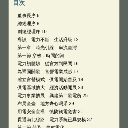
目次
董事長序 6
總經理序 8
副總經理序 10
導讀 電力不斷 生活升級 12
第一章 時光引線 串流臺灣
第一節 穿梭．時間的河
電力初體驗 從官方到民間 16
為鞏固開發 官營電業成形 17
確立官營模式 供電開始普及 18
供電區域擴大 經濟活動開展 23
電力事業擴展 興建第二發電所 25
布局全臺 地方齊心喝采 29
用電安全宣導 慎防觸電危害 31
貫通南北線路 電力系統已具規模 37
第二節 普及．農村電化