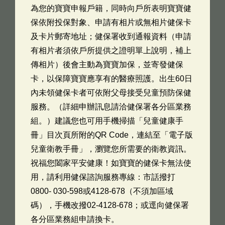
為您的寶寶申報戶籍，同時向戶所表明寶寶健
保依附投保對象、申請有相片或無相片健保卡
及卡片郵寄地址；健保署收到通報資料（申請
有相片者須依戶所提供之證明單上說明，補上
傳相片）後會主動為寶寶加保，並寄發健保
卡，以保障寶寶應享有的醫療照護。出生60日
內未領健保卡者可依附父母接受兒童預防保健
服務。（詳細申辦訊息請洽健保署各分區業務
組。）建議您也可用手機掃描「兒童健康手
冊」目次頁所附的QR Code，連結至「電子版
兒童衛教手冊」，瀏覽您所需要的衛教資訊。
祝福您闔家平安健康！如寶寶的健保卡無法使
用，請利用健保諮詢服務專線：市話撥打
0800- 030-598或4128-678（不須加區域
碼），手機改撥02-4128-678；或逕向健保署
各分區業務組申請換卡。