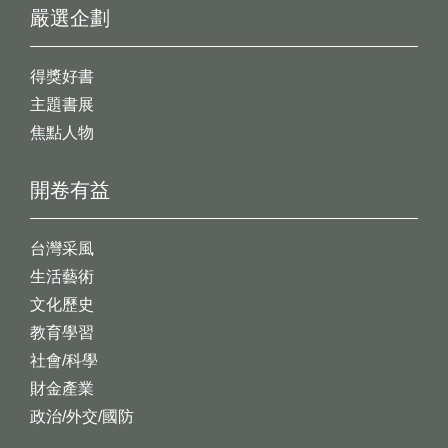
嚴選企劃
得獎好書
主題書展
焦點人物
開卷有益
台灣采風
生活藝術
文化歷史
教育學習
社會/科學
財金產業
政治/外交/國防