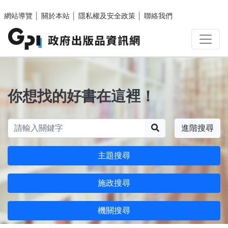
跳至主要內容區塊
網站導覽
│
關於本站
│
隱私權及安全政策
│
聯絡我們
你想找的好書在這裡！
搜尋
進階搜尋
主題搜尋
施政搜尋
機關搜尋