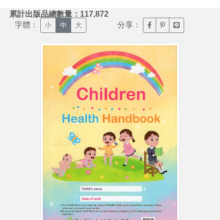
:::
累計出版品總數量：117,872
字體：
分享：
臉書分享(另開新視窗)
噗浪分享(另開新視
Line分享(另
小
中
大