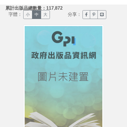
:::
累計出版品總數量：117,872
字體：
分享：
臉書分享(另開新視窗)
噗浪分享(另開新視
Line分享(另
小
中
大