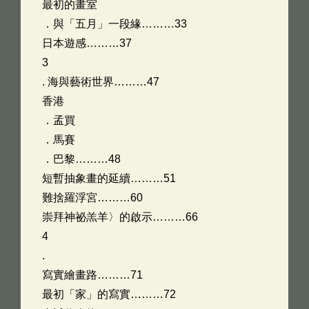
最初的畫室
．與「五月」一段緣………33
日本遊感………37
3
. 海與藝術世界………47
香港
．孟買
．馬賽
．巴黎………48
短暫抽象畫的延續………51
難捨羅浮宮………60
崇拜神祕羔羊〉的啟示………66
4
.
寫實繪畫路………71
最初「家」的寫實………72