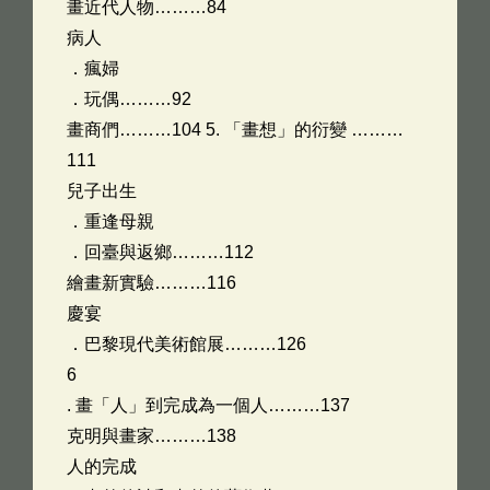
畫近代人物………84
病人
．瘋婦
．玩偶………92
畫商們………104 5. 「畫想」的衍變 ………
111
兒子出生
．重逢母親
．回臺與返鄉………112
繪畫新實驗………116
慶宴
．巴黎現代美術館展………126
6
. 畫「人」到完成為一個人………137
克明與畫家………138
人的完成