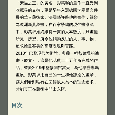
「素描之王」的美名。彭萬墀的畫作一直受到
收藏界的支持，更是早年入選德國卡塞爾文件
展的華人藝術家。法國藝評將他的畫作，歸類
為歐洲新具象畫，在百家爭鳴的現代畫潮流
中，彭萬墀始終維持一貫的人本態度，只畫他
所見、所想、所令他觸動反思的人、事、物，
追求繪畫審美的高度表現與實踐。
2018年巴黎現代美術館，典藏一幅彭萬墀的油
畫〈慶宴〉，這是他花費二十五年所完成的作
品，並於2019年整修開館當天，為他舉辦專屬
畫展。彭萬墀用自己的一生和他謙遜的畫筆，
讓人們看到唯有在回歸以人為本的理念追求，
才能真正在藝術中開出永恆。
目次