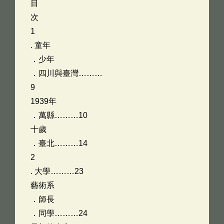
目
次
1
. 童年
．少年
．四川與臺灣………
9
1939年
．萬縣………10
十歲
．臺北………14
2
. 大學………23
藝術系
．師長
．同學………24