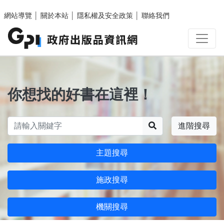
跳至主要內容區塊
網站導覽
│
關於本站
│
隱私權及安全政策
│
聯絡我們
你想找的好書在這裡！
搜尋
進階搜尋
主題搜尋
施政搜尋
機關搜尋