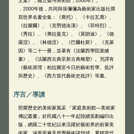
文集》，國立臺灣美術館，2000年）。
．2000年後，共同與張彌彌為藝術家出版社撰
寫世界名畫全集：《喬托》、《卡拉瓦喬》、
《拉圖爾》、《克勞德洛漢》、《菲特烈》、
《秀拉》、《弗拉曼克》、《莫朗迪》、《德
羅涅》、《林德涅》、《巴爾杜斯》、《克萊
因》等二十一冊，並著有《法蘭西學院派繪
畫》、《法蘭西古典至新古典雕塑》。另譯有
《藝術原理：柏拉圖至今日的藝術哲學、批評
與歷史》、《西方當代藝術史批評》等書。
序言／導讀
照耀歷史的美術家風采 「家庭美術館―美術家
傳記叢書」於民國八十一年起陸續策劃編印出
版，網羅二十世紀以來活躍於藝術界的前輩美
術家，涵蓋面遍及視覺藝術諸領域，累積當代