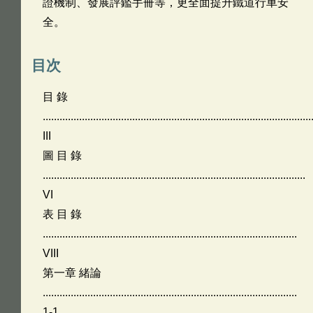
證機制、發展評鑑手冊等，更全面提升鐵道行車安
全。
目次
目 錄
................................................................................................
III
圖 目 錄
..............................................................................................
VI
表 目 錄
...........................................................................................
VIII
第一章 緒論
...........................................................................................
1-1