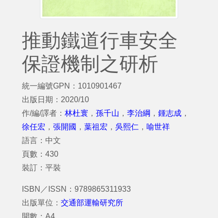
推動鐵道行車安全
保證機制之研析
統一編號GPN：1010901467
出版日期：2020/10
作/編/譯者：
林杜寰
，
孫千山
，
李治綱
，
鍾志成
，
徐任宏
，
張開國
，
葉祖宏
，
吳熙仁
，
喻世祥
語言：中文
頁數：430
裝訂：平裝
ISBN／ISSN：9789865311933
出版單位：
交通部運輸研究所
開數：A4