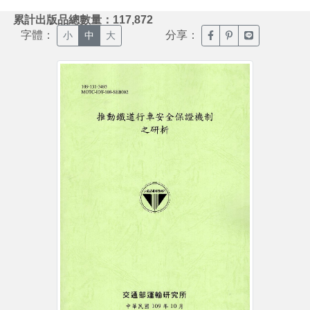
:::
累計出版品總數量：117,872
字體：
分享：
臉書分享(另開新視窗)
噗浪分享(另開新視
Line分享(另
小
中
大