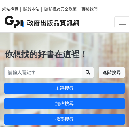
跳至主要內容區塊
網站導覽
│
關於本站
│
隱私權及安全政策
│
聯絡我們
你想找的好書在這裡！
搜尋
進階搜尋
主題搜尋
施政搜尋
機關搜尋