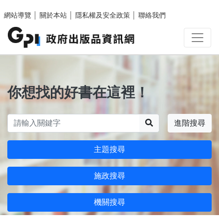
跳至主要內容區塊
網站導覽
│
關於本站
│
隱私權及安全政策
│
聯絡我們
你想找的好書在這裡！
搜尋
進階搜尋
主題搜尋
施政搜尋
機關搜尋