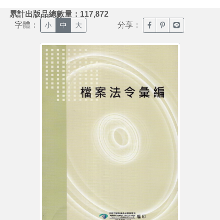
:::
累計出版品總數量：117,872
字體：
分享：
臉書分享(另開新視窗)
噗浪分享(另開新視
Line分享(另
小
中
大