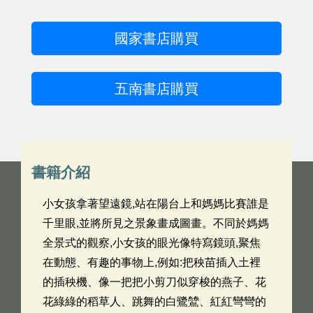
國家書店購買
五南書店購買
書籍介紹
小女孩拿著望遠鏡,站在陽台上和媽媽比賽誰是
千里眼,並將所見之景象畫成圖畫。不同於媽媽
全景式的觀察,小女孩的眼光像特寫鏡頭,聚焦
在動態、有趣的事物上,例如:把秧苗插入土裡
的插秧機、像一把把小剪刀似穿梭的燕子、花
花綠綠的稻草人、跳舞的白鷺鷥、紅紅彎彎的