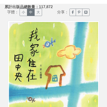
:::
累計出版品總數量：117,872
字體：
分享：
臉書分享(另開新視窗)
噗浪分享(另開新視
Line分享(另
小
中
大