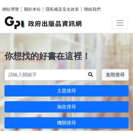
跳至主要內容區塊
網站導覽
│
關於本站
│
隱私權及安全政策
│
聯絡我們
你想找的好書在這裡！
搜尋
進階搜尋
主題搜尋
施政搜尋
機關搜尋