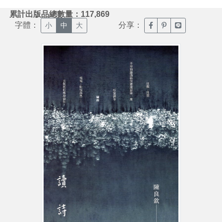
:::
累計出版品總數量：117,869
字體：
分享：
臉書分享(另開新視窗)
噗浪分享(另開新視
Line分享(另
小
中
大