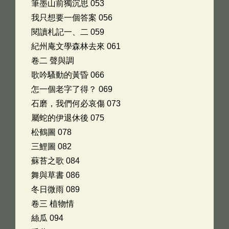
筆墨山前獨沉思 053
我只想要一個答案 056
閱讀札記一、二 059
紀州庵文學森林去來 061
卷二 聲與調
歌吟騷動的黃昏 066
怎一個老字了得？ 069
石磨，我們何必哀傷 073
屬蛇的伊退休後 075
松鶴圖 078
三鯉圖 082
蘇苔之歌 084
舞與草書 086
冬日微雨 089
卷三 植物情
絲瓜 094