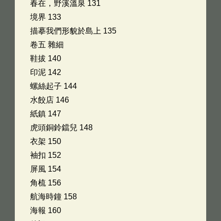
春在，野溪溫泉 131
境界 133
描摹我們形貌於島上 135
卷五 雜細
鞋拔 140
印泥 142
螺絲起子 144
水餃店 146
紙鎮 147
虎頭銅鈴鐺兒 148
衣架 150
袖扣 152
屏風 154
角梳 156
航海時鐘 158
海報 160