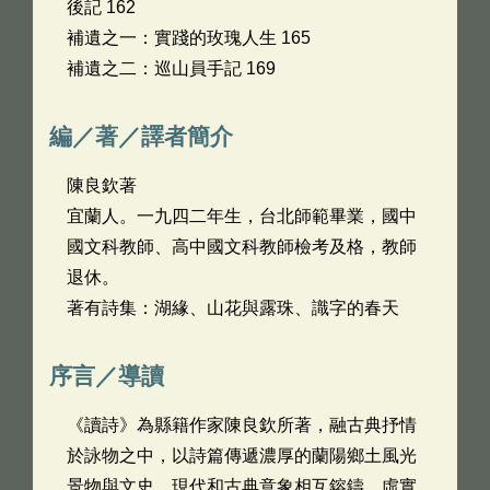
後記 162
補遺之一：實踐的玫瑰人生 165
補遺之二：巡山員手記 169
編／著／譯者簡介
陳良欽著
宜蘭人。一九四二年生，台北師範畢業，國中
國文科教師、高中國文科教師檢考及格，教師
退休。
著有詩集：湖緣、山花與露珠、識字的春天
序言／導讀
《讀詩》為縣籍作家陳良欽所著，融古典抒情
於詠物之中，以詩篇傳遞濃厚的蘭陽鄉土風光
景物與文史，現代和古典意象相互鎔鑄、虛實