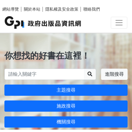
跳至主要內容區塊
網站導覽
│
關於本站
│
隱私權及安全政策
│
聯絡我們
你想找的好書在這裡！
搜尋
進階搜尋
主題搜尋
施政搜尋
機關搜尋