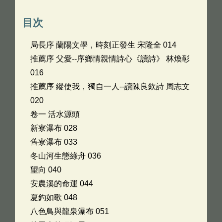
目次
局長序 蘭陽文學，時刻正發生 宋隆全 014
推薦序 父愛--序鄉情親情詩心《讀詩》 林煥彰
016
推薦序 縱使我，獨自一人--讀陳良欽詩 周志文
020
卷一 活水源頭
新寮瀑布 028
舊寮瀑布 033
冬山河生態綠舟 036
望向 040
安農溪的命運 044
夏釣如歌 048
八色鳥與龍泉瀑布 051