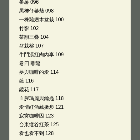
番薯 096
黑柿仔蕃茄 098
一株雞翅木盆栽 100
竹影 102
茶韻三疊 104
盆栽榕 107
牛鬥溪紅肉內李 109
卷四 雕龍
夢與咖啡的愛 114
鏡 116
鏡花 117
血腥瑪麗與鑰匙 118
愛情紅酒藏撇步 121
寂寞咖啡因 123
台東縱谷紅茶 125
看也看不到 128