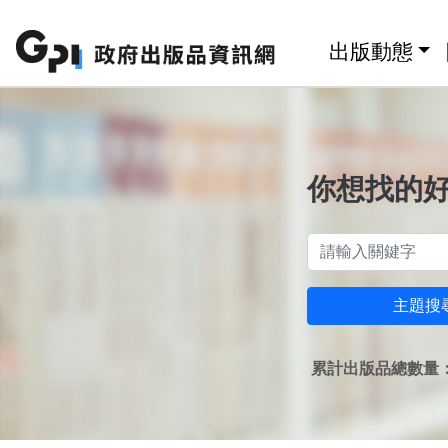
跳至主要內容區塊
:::
出版動態
你想找的
主題搜
累計出版品總數量：1