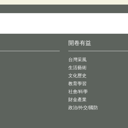
開卷有益
台灣采風
生活藝術
文化歷史
教育學習
社會/科學
財金產業
政治/外交/國防