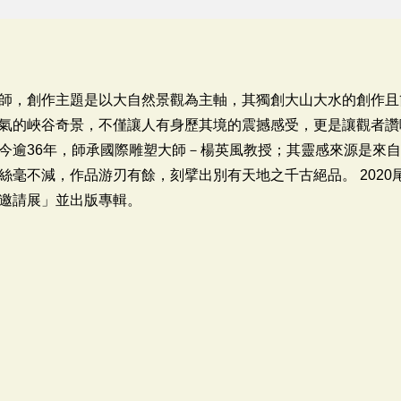
師，創作主題是以大自然景觀為主軸，其獨創大山大水的創作且
氣的峽谷奇景，不僅讓人有身歷其境的震撼感受，更是讓觀者讚
今逾36年，師承國際雕塑大師－楊英風教授；其靈感來源是來
絲毫不減，作品游刃有餘，刻擘出別有天地之千古絕品。 2020
邀請展」並出版專輯。