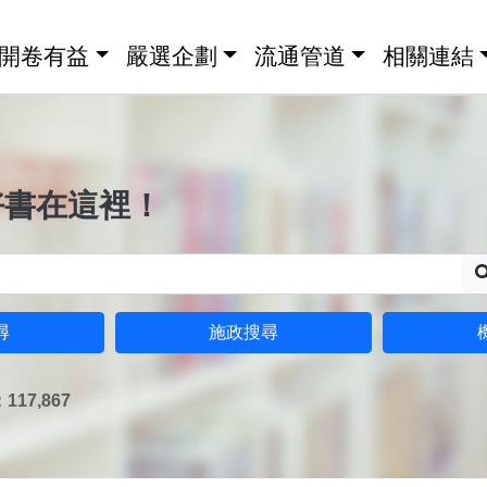
開卷有益
嚴選企劃
流通管道
相關連結
好書在這裡！
尋
施政搜尋
17,867