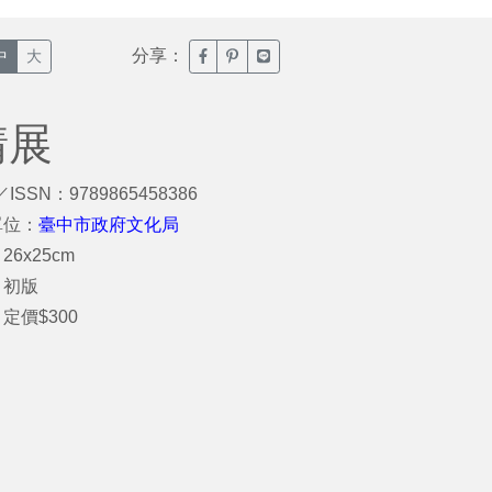
分享：
臉書分享(另開新視窗)
噗浪分享(另開新視窗)
Line分享(另開新視窗)
中
大
請展
／ISSN：9789865458386
單位：
臺中市政府文化局
26x25cm
：初版
定價$300