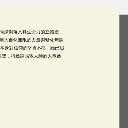
簡潔俐落又具生命力的立體造
嘆大自然無限的力量與變化無窮
自本身對信仰的堅貞不移，雖已屆
尾聲，特邀請張敬大師於大墩藝