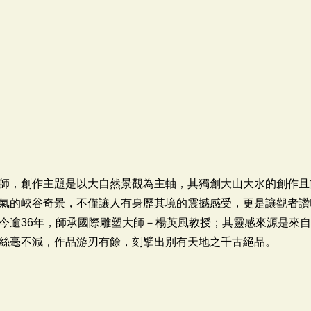
師，創作主題是以大自然景觀為主軸，其獨創大山大水的創作且
氣的峽谷奇景，不僅讓人有身歷其境的震撼感受，更是讓觀者讚
今逾36年，師承國際雕塑大師－楊英風教授；其靈感來源是來
絲毫不減，作品游刃有餘，刻擘出別有天地之千古絕品。