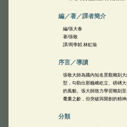
編／著／譯者簡介
編/張大春
著/張敬
譯/周學韜 林虹瑜
序言／導讀
張敬大師為國內知名景觀雕刻大
型，勾勒出那巍峨屹立、磅礡大
的風貌。張大師致力學習雕刻至
耄耋之齡，但突破與開創的精神
分類