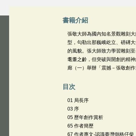
書籍介紹
張敬大師為國內知名景觀雕刻大
型，勾勒出那巍峨屹立、磅礡大
的風貌。張大師致力學習雕刻至
耄耋之齡，但突破與開創的精神
廊（一）舉辦「震撼－張敬創作
目次
01 局長序
03 序
05 歷年創作賞析
65 作者簡歷
67 作者專文-認識臺灣倒格仔柴