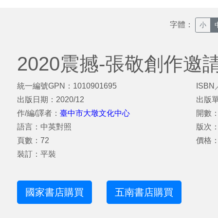
字體：
小
2020震撼-張敬創作邀
統一編號GPN：1010901695
ISBN
出版日期：2020/12
出版
作/編/譯者：
臺中市大墩文化中心
開數：
語言：中英對照
版次
頁數：72
價格：
裝訂：平裝
國家書店購買
五南書店購買